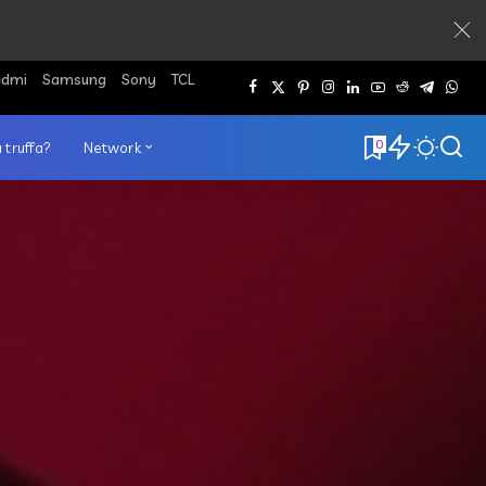
edmi
Samsung
Sony
TCL
0
 truffa?
Network