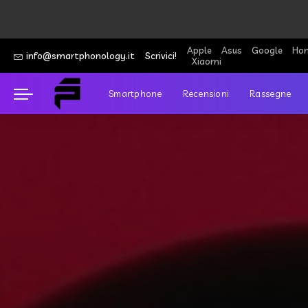
Apple
Asus
Google
Hon
info@smartphonology.it
Scrivici!
Xiaomi
Smartphone
Recensioni
Rassegne