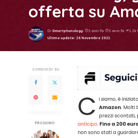
offerta su Am
Di
Smartphonology
5 anni fa
5 anni fa
1.2k 
Posted
Ultimo update: 26 Novembre 2021
by
CONDIVIDI SU:
C
i siamo, è iniziat
Amazon
. Molti
prezzi scontati,
anticipo
.
Fino a 200 eur
PROSSIMO:
non sono stati a guardare