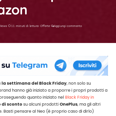
azon
Views
11 minuti di lettura
Offerte
Aggiungi commento
a
la settimana del Black Friday
, non solo su
 brand hanno già iniziato a proporre i propri prodotti a
 proseguendo quanto iniziato nel
Black Friday in
o di sconto
su alcuni prodotti
OnePlus
, ma gli altri
. Basti pensare al Neo (è proprio caso di dirlo)