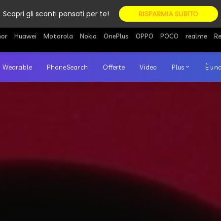
Scopri gli sconti pensati per te!
RISPARMIA SUBITO
or
Huawei
Motorola
Nokia
OnePlus
OPPO
POCO
realme
R
Wearable
PhoneSearch
Offerte
Video
Plus
È una