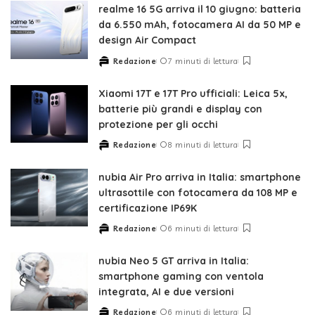
realme 16 5G arriva il 10 giugno: batteria
da 6.550 mAh, fotocamera AI da 50 MP e
design Air Compact
Redazione
7 minuti di lettura
Posted
by
Xiaomi 17T e 17T Pro ufficiali: Leica 5x,
batterie più grandi e display con
protezione per gli occhi
Redazione
8 minuti di lettura
Posted
by
nubia Air Pro arriva in Italia: smartphone
ultrasottile con fotocamera da 108 MP e
certificazione IP69K
Redazione
6 minuti di lettura
Posted
by
nubia Neo 5 GT arriva in Italia:
smartphone gaming con ventola
integrata, AI e due versioni
Redazione
6 minuti di lettura