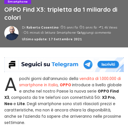
Smartphone
OPPO Find X3: tripletta da 1 miliardo di
colori
Di
Roberto Cosentino
5 anni fa
5 anni fa
1.4k Views
Posted
5 minuti di lettura
Smartphone
Aggiungi commento
by
Ultimo update: 17 Settembre 2021
A
pochi giorni dall’annuncio della
vendita di 1.000.000 di
smartphone in Italia
,
OPPO
introduce a livello globale
e anche nel nostro Paese la nuova serie
OPPO Find
X3
, composto da tre telefoni con connettività 5G:
X3 Pro
,
Neo
e
Lite
. Degli smartphone sono stati rilasciati prezzi e
caratteristiche, ma non è ancora chiara la disponibilità,
anche se l’azienda fa sapere che arriveranno nelle prossime
settimane.