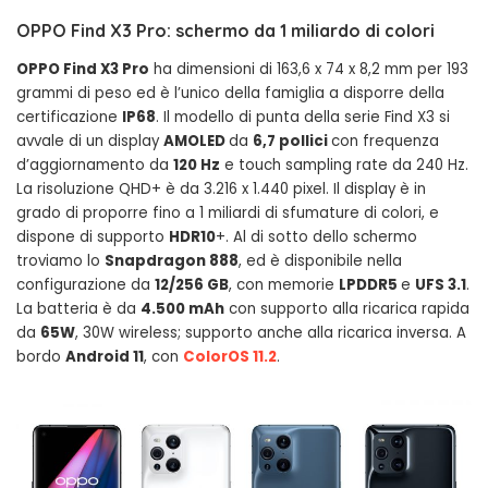
OPPO Find X3 Pro: schermo da 1 miliardo di colori
OPPO Find X3 Pro
ha dimensioni di 163,6 x 74 x 8,2 mm per 193
grammi di peso ed è l’unico della famiglia a disporre della
certificazione
IP68
. Il modello di punta della serie Find X3 si
avvale di un display
AMOLED
da
6,7 pollici
con frequenza
d’aggiornamento da
120 Hz
e touch sampling rate da 240 Hz.
La risoluzione QHD+ è da 3.216 x 1.440 pixel. Il display è in
grado di proporre fino a 1 miliardi di sfumature di colori, e
dispone di supporto
HDR10
+. Al di sotto dello schermo
troviamo lo
Snapdragon 888
, ed è disponibile nella
configurazione da
12/256 GB
, con memorie
LPDDR5
e
UFS 3.1
.
La batteria è da
4.500 mAh
con supporto alla ricarica rapida
da
65W
, 30W wireless; supporto anche alla ricarica inversa. A
bordo
Android 11
, con
ColorOS 11.2
.