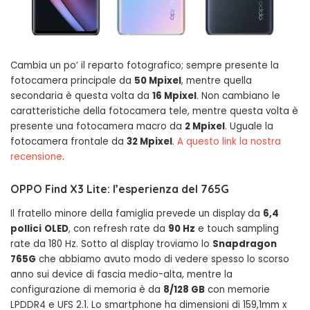
Cambia un po’ il reparto fotografico; sempre presente la
fotocamera principale da
50 Mpixel
, mentre quella
secondaria è questa volta da
16 Mpixel
. Non cambiano le
caratteristiche della fotocamera tele, mentre questa volta è
presente una fotocamera macro da
2 Mpixel
. Uguale la
fotocamera frontale da
32 Mpixel
.
A questo link la nostra
recensione
.
OPPO Find X3 Lite: l’esperienza del 765G
Il fratello minore della famiglia prevede un display da
6,4
pollici
OLED
, con refresh rate da
90 Hz
e touch sampling
rate da 180 Hz. Sotto al display troviamo lo
Snapdragon
765G
che abbiamo avuto modo di vedere spesso lo scorso
anno sui device di fascia medio-alta, mentre la
configurazione di memoria è da
8/128 GB
con memorie
LPDDR4 e UFS 2.1. Lo smartphone ha dimensioni di 159,1mm x