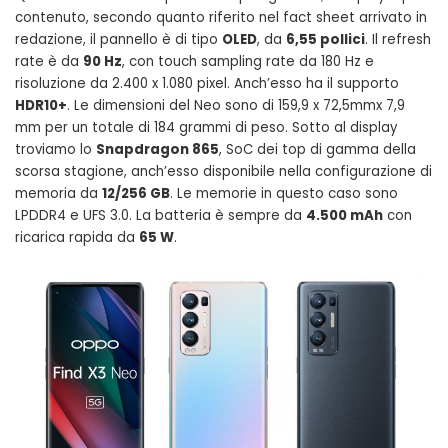
contenuto, secondo quanto riferito nel fact sheet arrivato in
redazione, il pannello è di tipo
OLED
, da
6,55 pollici
. Il refresh
rate è da
90 Hz
, con touch sampling rate da 180 Hz e
risoluzione da 2.400 x 1.080 pixel. Anch’esso ha il supporto
HDR10+
. Le dimensioni del Neo sono di 159,9 x 72,5mmx 7,9
mm per un totale di 184 grammi di peso. Sotto al display
troviamo lo
Snapdragon 865
, SoC dei top di gamma della
scorsa stagione, anch’esso disponibile nella configurazione di
memoria da
12/256 GB
. Le memorie in questo caso sono
LPDDR4 e UFS 3.0. La batteria è sempre da
4.500 mAh
con
ricarica rapida da
65 W
.