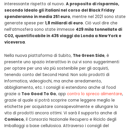
interessante rispetto al nuovo.
A proposito di risparmio,
secondo Idealo gli italiani nel corso del Black Friday
spenderanno in media 251 euro
, mentre nel 2021 sono state
generate spese per
1,8 miliardi di euro
. Ciò vuol dire che
nell’atmosfera sono state immesse
429 mila tonnellate di
CO2, quantificabile in 435 viaggi da Londa a New York e
viceversa
.
Nella nuova piattaforma di Subito,
The Green Side
, è
presente uno spazio interattivo in cui vi sono suggerimenti
per optare per una via più sostenibile per gli acquisti,
tenendo conto del Second Hand. Non solo prodotti di
Informatica, videogiochi, ma anche arredamento,
abbigliamento, etc. I consigli si estendono anche al food
grazie a
Too Good To Go
, app
contro lo spreco alimentare
,
grazie al quale si potrà scoprire come leggere meglio le
etichette per acquistare consapevolmente e allungare la
vita di prodotti ancora ottimi. Vi sarà il supporto anche di
Comieco
, il Consorzio Nazionale Recupero e Riciclo degli
Imballaggi a base cellulosica. Attraverso i consigli del