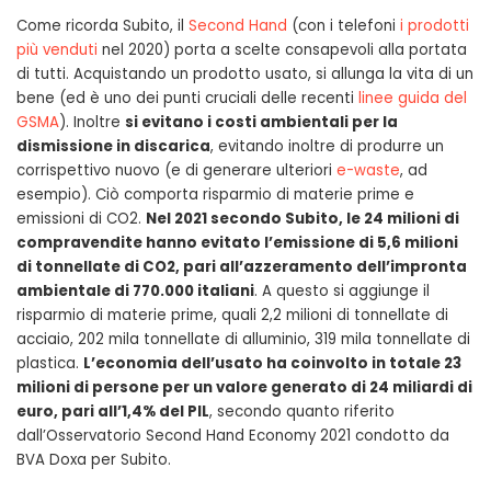
Come ricorda Subito, il
Second Hand
(con i telefoni
i prodotti
più venduti
nel 2020) porta a scelte consapevoli alla portata
di tutti. Acquistando un prodotto usato, si allunga la vita di un
bene (ed è uno dei punti cruciali delle recenti
linee guida del
GSMA
). Inoltre
si evitano i costi ambientali per la
dismissione in discarica
, evitando inoltre di produrre un
corrispettivo nuovo (e di generare ulteriori
e-waste
, ad
esempio). Ciò comporta risparmio di materie prime e
emissioni di CO2.
Nel 2021 secondo Subito, le 24 milioni di
compravendite hanno evitato l’emissione di 5,6 milioni
di tonnellate di CO2, pari all’azzeramento dell’impronta
ambientale di 770.000 italiani
. A questo si aggiunge il
risparmio di materie prime, quali 2,2 milioni di tonnellate di
acciaio, 202 mila tonnellate di alluminio, 319 mila tonnellate di
plastica.
L’economia dell’usato ha coinvolto in totale 23
milioni di persone per un valore generato di 24 miliardi di
euro, pari all’1,4% del PIL
, secondo quanto riferito
dall’Osservatorio Second Hand Economy 2021 condotto da
BVA Doxa per Subito.