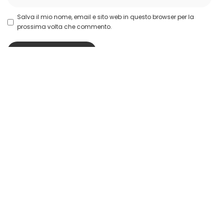
Salva il mio nome, email e sito web in questo browser per la
prossima volta che commento.
Le ultime
CMF Clip Pro, auricolari open-ear con Smart Dial e
audio Hi-Res
4 minuti di lettura
Apple rimuove Telegram dall’App Store per
contenuti CSAM
4 minuti di lettura
DJI Osmo Pocket 4P, doppia fotocamera e video
fino a 4K/240 fps