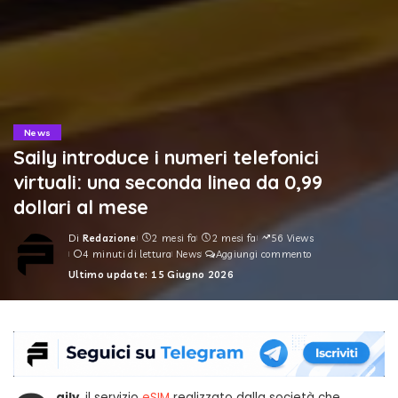
News
Saily introduce i numeri telefonici
virtuali: una seconda linea da 0,99
dollari al mese
Di
Redazione
2 mesi fa
2 mesi fa
56 Views
Posted
4 minuti di lettura
News
Aggiungi commento
by
Ultimo update: 15 Giugno 2026
aily
, il servizio
eSIM
realizzato dalla società che