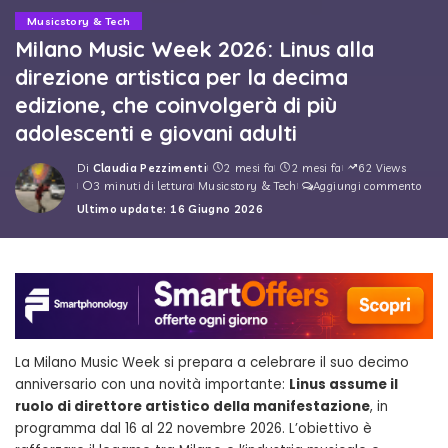
Musicstory & Tech
Milano Music Week 2026: Linus alla
direzione artistica per la decima
edizione, che coinvolgerà di più
adolescenti e giovani adulti
Di
Claudia Pezzimenti
2 mesi fa
2 mesi fa
62 Views
Posted
3 minuti di lettura
Musicstory & Tech
Aggiungi commento
by
Ultimo update: 16 Giugno 2026
La Milano Music Week si prepara a celebrare il suo decimo
anniversario con una novità importante:
Linus assume il
ruolo di direttore artistico della manifestazione
, in
programma dal 16 al 22 novembre 2026. L’obiettivo è