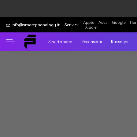
Apple
Asus
Google
Hon
info@smartphonology.it
Scrivici!
Xiaomi
Smartphone
Recensioni
Rassegne