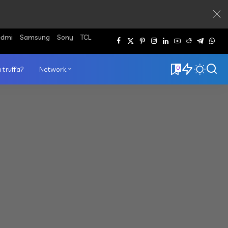
edmi
Samsung
Sony
TCL
0
 truffa?
Network