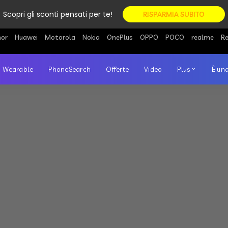
Scopri gli sconti pensati per te!
RISPARMIA SUBITO
or
Huawei
Motorola
Nokia
OnePlus
OPPO
POCO
realme
R
Wearable
PhoneSearch
Offerte
Video
Plus
È una