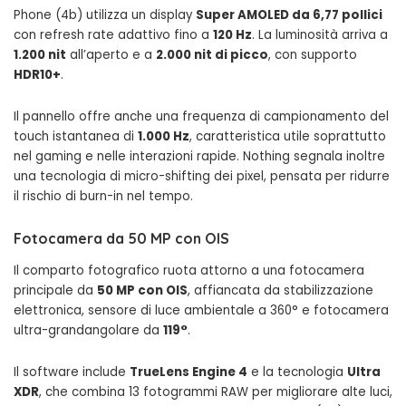
Phone (4b) utilizza un display
Super AMOLED da 6,77 pollici
con refresh rate adattivo fino a
120 Hz
. La luminosità arriva a
1.200 nit
all’aperto e a
2.000 nit di picco
, con supporto
HDR10+
.
Il pannello offre anche una frequenza di campionamento del
touch istantanea di
1.000 Hz
, caratteristica utile soprattutto
nel gaming e nelle interazioni rapide. Nothing segnala inoltre
una tecnologia di micro-shifting dei pixel, pensata per ridurre
il rischio di burn-in nel tempo.
Fotocamera da 50 MP con OIS
Il comparto fotografico ruota attorno a una fotocamera
principale da
50 MP con OIS
, affiancata da stabilizzazione
elettronica, sensore di luce ambientale a 360° e fotocamera
ultra-grandangolare da
119°
.
Il software include
TrueLens Engine 4
e la tecnologia
Ultra
XDR
, che combina 13 fotogrammi RAW per migliorare alte luci,