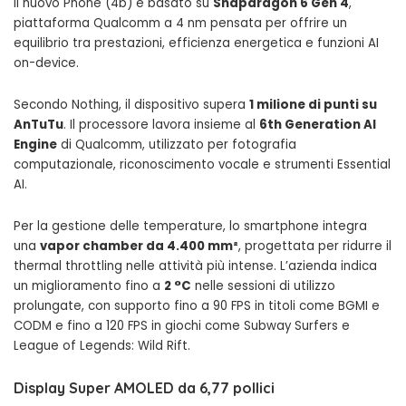
Il nuovo Phone (4b) è basato su
Snapdragon 6 Gen 4
,
piattaforma Qualcomm a 4 nm pensata per offrire un
equilibrio tra prestazioni, efficienza energetica e funzioni AI
on-device.
Secondo Nothing, il dispositivo supera
1 milione di punti su
AnTuTu
. Il processore lavora insieme al
6th Generation AI
Engine
di Qualcomm, utilizzato per fotografia
computazionale, riconoscimento vocale e strumenti Essential
AI.
Per la gestione delle temperature, lo smartphone integra
una
vapor chamber da 4.400 mm²
, progettata per ridurre il
thermal throttling nelle attività più intense. L’azienda indica
un miglioramento fino a
2 °C
nelle sessioni di utilizzo
prolungate, con supporto fino a 90 FPS in titoli come BGMI e
CODM e fino a 120 FPS in giochi come Subway Surfers e
League of Legends: Wild Rift.
Display Super AMOLED da 6,77 pollici