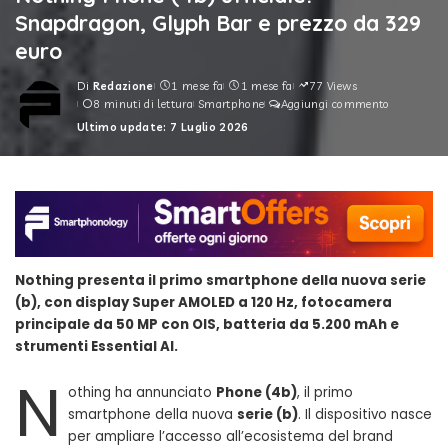
Snapdragon, Glyph Bar e prezzo da 329
euro
Di
Redazione
1 mese fa
1 mese fa
77 Views
Posted
8 minuti di lettura
Smartphone
Aggiungi commento
by
Ultimo update: 7 Luglio 2026
Nothing presenta il primo smartphone della nuova serie
(b), con display Super AMOLED a 120 Hz, fotocamera
principale da 50 MP con OIS, batteria da 5.200 mAh e
strumenti Essential AI.
N
othing ha annunciato
Phone (4b)
, il primo
smartphone della nuova
serie (b)
. Il dispositivo nasce
per ampliare l’accesso all’ecosistema del brand