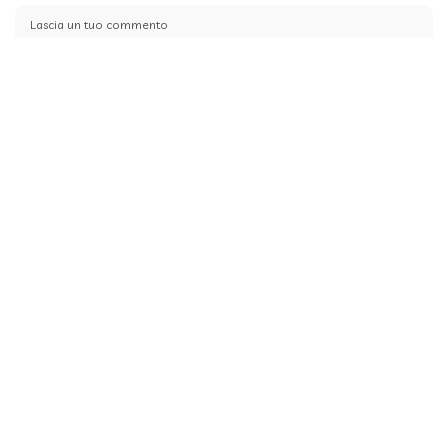
Salva il mio nome, email e sito web in questo browser per la
prossima volta che commento.