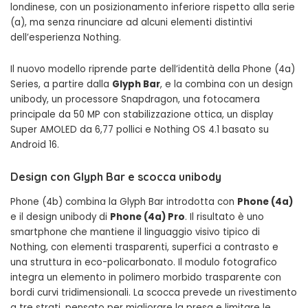
londinese, con un posizionamento inferiore rispetto alla serie
(a), ma senza rinunciare ad alcuni elementi distintivi
dell’esperienza Nothing.
Il nuovo modello riprende parte dell’identità della Phone (4a)
Series, a partire dalla
Glyph Bar
, e la combina con un design
unibody, un processore Snapdragon, una fotocamera
principale da 50 MP con stabilizzazione ottica, un display
Super AMOLED da 6,77 pollici e Nothing OS 4.1 basato su
Android 16.
Design con Glyph Bar e scocca unibody
Phone (4b) combina la Glyph Bar introdotta con
Phone (4a)
e il design unibody di
Phone (4a) Pro
. Il risultato è uno
smartphone che mantiene il linguaggio visivo tipico di
Nothing, con elementi trasparenti, superfici a contrasto e
una struttura in eco-policarbonato. Il modulo fotografico
integra un elemento in polimero morbido trasparente con
bordi curvi tridimensionali. La scocca prevede un rivestimento
a tre strati, pensato per migliorare la presa e limitare le