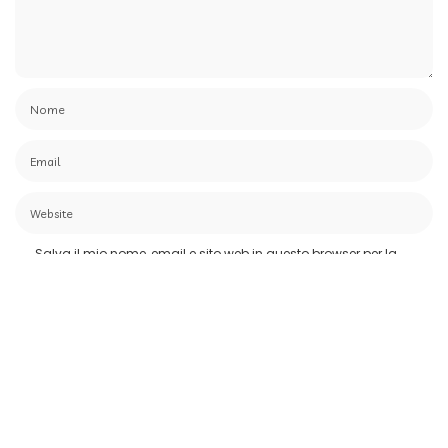
Salva il mio nome, email e sito web in questo browser per la
prossima volta che commento.
Le ultime
Le notizie tech del 7 agosto: OpenAI risponde ad