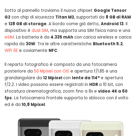
Sotto al pannello troviamo il nuovo chipset
Google Tensor
G2
con chip di sicurezza
Titan M2
, supportati da
8 GB di RAM
e
128 GB di storage
. A bordo come già detto,
Android 13
. Il
dispositivo è
dual SIM
, ma supporta una SIM fisica nano e una
eSIM
. La batteria è da
4.335 mAh
con carica wireless e carica
rapida da
30W
. Tra le altre caratteristiche
Bluetooth 5.2
,
WiFi 6E
e ovviamente
NFC
.
Il reparto fotografico è composto da una fotocamera
posteriore da
50 Mpixel con OIS
e apertura f/1.85 e una
grandangolare da
12 Mpixel
con
lente da 114°
e apertura
f/2.2. I video possono essere registrati in
HDR
a 10 bit, con
sfocatura cinematografica, zoom fino a 8x e
video 4K a 60
fps
. La fotocamera frontale supporta lo sblocco con il volto
ed è da
10,8 Mpixel
.