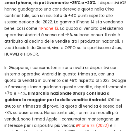
smartphone, rispettivamente -25% e -20%
. I dispositivi iOS
hanno guadagnato una considerevole quota nella Cina
continentale, con un risultato di +4% punti rispetto allo
stesso periodo del 2022. La gamma iPhone 14 sta vendendo
bene, così come
l’iPhone 13
. La quota di vendita del sistema
operativo Android è scesa del -5% su base annua. Il calo è
attribuito al declino delle vendite tra i produttori nazionali. I
vuoti lasciati da Xiaomi, vivo e OPPO se lo spartiscono Asus,
HUAWEI e HONOR.
In Giappone, i consumatori si sono rivolti ai dispositivi con
sistema operativo Android in questo trimestre, con una
quota di vendita in aumento del +8% rispetto al 2022. Google
e Samsung stanno guidando queste vendite, rispettivamente
+7% e +4%.
Il marchio nazionale Sharp continua a
guidare la maggior parte delle vendite Android
. iOS ha
avuto un trimestre di prova, la quota di vendita è scesa del
-8% su base annua. Nonostante ciò, i primi tre modelli più
venduti, sono firmati Apple. I consumatori mantengono un
interesse per i dispositivi più vecchi;
iPhone SE (2022)
è il