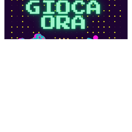
Ci trovi anche qui:
Facebook
LIKE
Twitter
FOLLOW
Pinterest
PIN