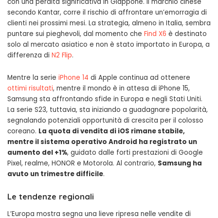
con una perdita significativa in Giappone. Il marchio cinese
secondo Kantar, corre il rischio di affrontare un’emorragia di
clienti nei prossimi mesi. La strategia, almeno in Italia, sembra
puntare sui pieghevoli, dal momento che
Find X6
è destinato
solo al mercato asiatico e non è stato importato in Europa, a
differenza di
N2 Flip
.
Mentre la serie
iPhone 14
di Apple continua ad ottenere
ottimi risultati
, mentre il mondo è in attesa di iPhone 15,
Samsung sta affrontando sfide in Europa e negli Stati Uniti.
La serie S23, tuttavia, sta iniziando a guadagnare popolarità,
segnalando potenziali opportunità di crescita per il colosso
coreano.
La quota di vendita di iOS rimane stabile,
mentre il sistema operativo Android ha registrato un
aumento del +1%
, guidato dalle forti prestazioni di Google
Pixel, realme, HONOR e Motorola. Al contrario,
Samsung ha
avuto un trimestre difficile
.
Le tendenze regionali
Businessman checking stock market online
L’Europa mostra segna una lieve ripresa nelle vendite di