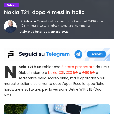
Tablet
Nokia T21, dopo 4 mesi in Italia
Di
Roberto Cosentino
4 anni fa
4 anni fa
436 Views
Posted
3 minuti di lettura
Tablet
Aggiungi commento
by
Ultimo update: 11 Gennaio 2023
N
okia T21
è un tablet che
è stato presentato
da HMD
Global insieme a
Nokia C31
,
X30 5G
e
G60 5G
a
settembre dello scorso anno, ma è approdato sul
mercato italiano solamente quest’oggi. Ecco le specifiche
hardware e software, per la versione WiFi e WiFi LTE (Dual
SIM).