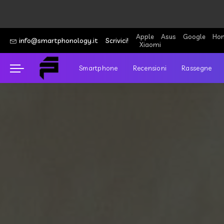
Apple
Asus
Google
Hon
info@smartphonology.it
Scrivici!
Xiaomi
Smartphone
Recensioni
Rassegne