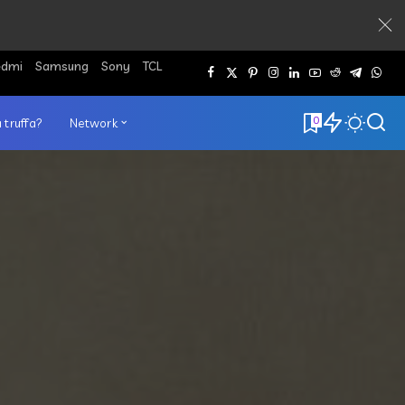
edmi
Samsung
Sony
TCL
0
 truffa?
Network