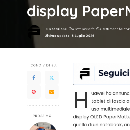
display Pape
Di
Redazione
4 settimane fa
4 settimane fa
4
Posted
Ultimo update: 8 Luglio 2026
by
CONDIVIDI SU:
H
uawei ha annuncia
tablet di fascia 
uso multimediale.
display OLED PaperMatte d
PROSSIMO:
quella di un notebook, an