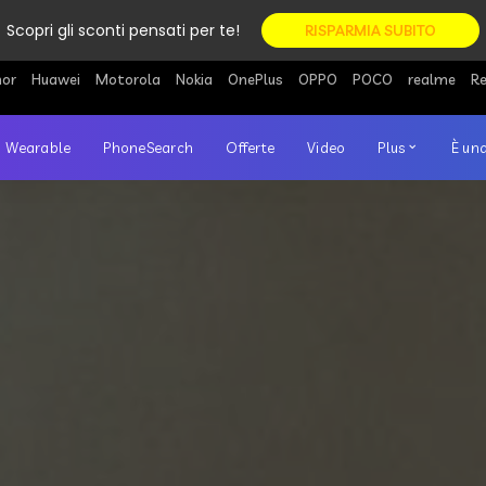
Scopri gli sconti pensati per te!
RISPARMIA SUBITO
or
Huawei
Motorola
Nokia
OnePlus
OPPO
POCO
realme
R
Wearable
PhoneSearch
Offerte
Video
Plus
È una