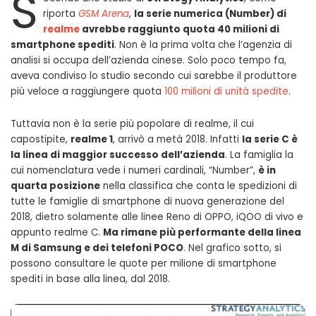
S
riporta
GSM Arena
,
la serie numerica (Number) di
realme
avrebbe raggiunto quota 40 milioni di
smartphone spediti
. Non è la prima volta che l’agenzia di
analisi si occupa dell’azienda cinese. Solo poco tempo fa,
aveva condiviso lo studio secondo cui sarebbe il produttore
più veloce a raggiungere quota
100 milioni di unità spedite
.
Tuttavia non è la serie più popolare di realme, il cui
capostipite,
realme 1
, arrivò a metà 2018. Infatti
la serie C è
la linea di maggior successo dell’azienda
. La famiglia la
cui nomenclatura vede i numeri cardinali, “Number”,
è in
quarta posizione
nella classifica che conta le spedizioni di
tutte le famiglie di smartphone di nuova generazione del
2018, dietro solamente alle linee Reno di OPPO, iQOO di vivo e
appunto realme C.
Ma rimane più performante della linea
M di Samsung e dei telefoni POCO
. Nel grafico sotto, si
possono consultare le quote per milione di smartphone
spediti in base alla linea, dal 2018.