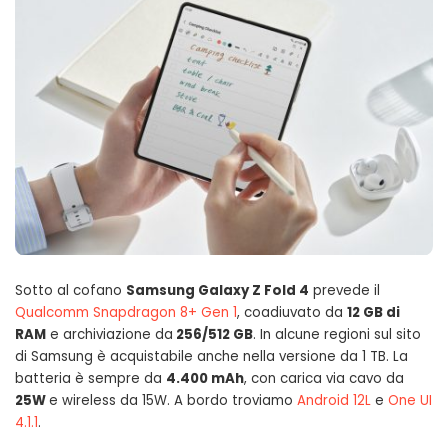
Sotto al cofano
Samsung Galaxy Z Fold 4
prevede il
Qualcomm Snapdragon 8+ Gen 1
, coadiuvato da
12 GB di
RAM
e archiviazione da
256/512 GB
. In alcune regioni sul sito
di Samsung è acquistabile anche nella versione da 1 TB. La
batteria è sempre da
4.400 mAh
, con carica via cavo da
25W
e wireless da 15W. A bordo troviamo
Android 12L
e
One UI
4.1.1
.