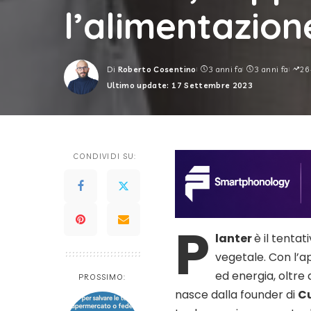
l’alimentazion
Di
Roberto Cosentino
3 anni fa
3 anni fa
26
Posted
Ultimo update: 17 Settembre 2023
by
CONDIVIDI SU:
P
lanter
è il tentat
vegetale. Con l’a
ed energia, oltre a
PROSSIMO:
nasce dalla founder di
C