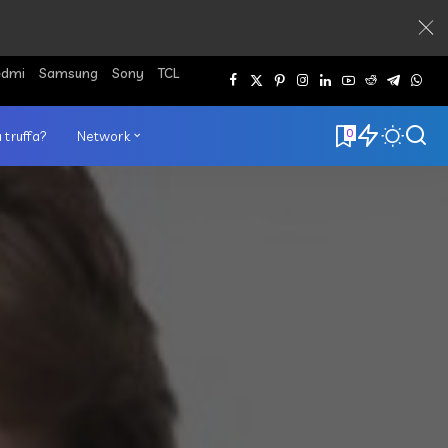
edmi
Samsung
Sony
TCL
0
 truffa?
Network