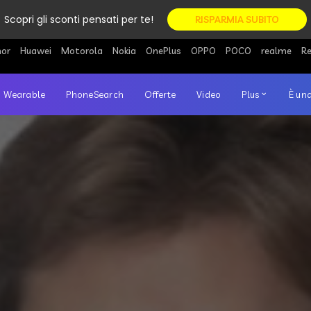
Scopri gli sconti pensati per te!
RISPARMIA SUBITO
or
Huawei
Motorola
Nokia
OnePlus
OPPO
POCO
realme
R
Wearable
PhoneSearch
Offerte
Video
Plus
È una