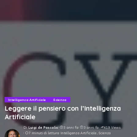
Intelligenza Artificiale
Scienza
Leggere il pensiero con l’Intelligenza
Artificiale
Di
Luigi de Pascalis
3 anni fa
3 anni fa
419 Views
Posted
7 minuti di lettura
Intelligenza Artificiale
Scienza
by