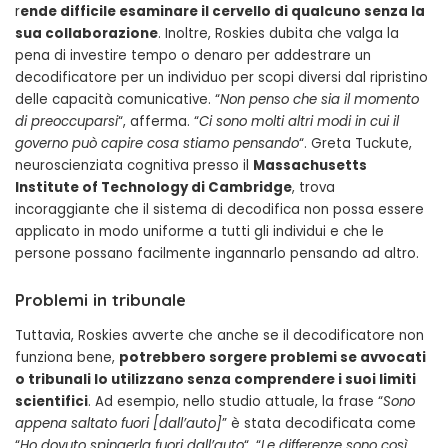
r
ende difficile esaminare il cervello di qualcuno senza la
sua collaborazione
. Inoltre, Roskies dubita che valga la
pena di investire tempo o denaro per addestrare un
decodificatore per un individuo per scopi diversi dal ripristino
delle capacità comunicative. “
Non penso che sia il momento
di preoccuparsi
“, afferma. “
Ci sono molti altri modi in cui il
governo può capire cosa stiamo pensando
“. Greta Tuckute,
neuroscienziata cognitiva presso il
Massachusetts
Institute of Technology di Cambridge
, trova
incoraggiante che il sistema di decodifica non possa essere
applicato in modo uniforme a tutti gli individui e che le
persone possano facilmente ingannarlo pensando ad altro.
Problemi in tribunale
Tuttavia, Roskies avverte che anche se il decodificatore non
funziona bene,
potrebbero sorgere problemi se avvocati
o tribunali lo utilizzano senza comprendere i suoi limiti
scientifici
. Ad esempio, nello studio attuale, la frase “
Sono
appena saltato fuori [dall’auto]
” è stata decodificata come
“
Ho dovuto spingerla fuori dall’auto
“. “
Le differenze sono così