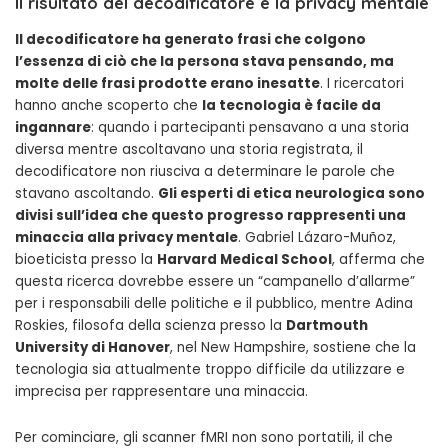
Il risultato del decodificatore e la privacy mentale
Il decodificatore ha generato frasi che colgono
l’essenza di ciò che la persona stava pensando, ma
molte delle frasi prodotte erano inesatte
. I ricercatori
hanno anche scoperto che
la tecnologia è facile da
ingannare
: quando i partecipanti pensavano a una storia
diversa mentre ascoltavano una storia registrata, il
decodificatore non riusciva a determinare le parole che
stavano ascoltando.
Gli esperti di etica neurologica sono
divisi sull’idea che questo progresso rappresenti una
minaccia alla privacy mentale
. Gabriel Lázaro-Muñoz,
bioeticista presso la
Harvard Medical School
, afferma che
questa ricerca dovrebbe essere un “campanello d’allarme”
per i responsabili delle politiche e il pubblico, mentre Adina
Roskies, filosofa della scienza presso la
Dartmouth
University di Hanover
, nel New Hampshire, sostiene che la
tecnologia sia attualmente troppo difficile da utilizzare e
imprecisa per rappresentare una minaccia.
Per cominciare, gli scanner fMRI non sono portatili, il che