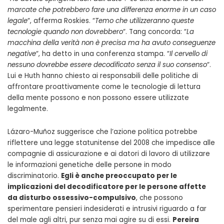
marcate che potrebbero fare una differenza enorme in un caso
legale
“, afferma Roskies. “
Temo che utilizzeranno queste
tecnologie quando non dovrebbero
“. Tang concorda: “
La
macchina della verità non è precisa ma ha avuto conseguenze
negative
“, ha detto in una conferenza stampa. “
Il cervello di
nessuno dovrebbe essere decodificato senza il suo consenso
“.
Lui e Huth hanno chiesto ai responsabili delle politiche di
affrontare proattivamente come le tecnologie di lettura
della mente possono e non possono essere utilizzate
legalmente.
Lázaro-Muñoz suggerisce che l’azione politica potrebbe
riflettere una legge statunitense del 2008 che impedisce alle
compagnie di assicurazione e ai datori di lavoro di utilizzare
le informazioni genetiche delle persone in modo
discriminatorio.
Egli è anche preoccupato per le
implicazioni del decodificatore per le persone affette
da disturbo ossessivo-compulsivo
, che possono
sperimentare pensieri indesiderati e intrusivi riguardo a far
del male agli altri, pur senza mai agire su di essi.
Pereira