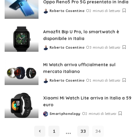
Oppo Reno5 Pro 5G presentato in India
Roberto Cosentino
2 minuti di lettura
Posted
by
Amazfit Bip U Pro, lo smartwatch è
disponibile in Italia
Roberto Cosentino
3 minuti di lettura
Posted
by
Mi Watch arriva ufficialmente sul
mercato italiano
Roberto Cosentino
1 minuti di lettura
Posted
by
Xiaomi Mi Watch Lite arriva in Italia a 59
euro
Smartphonology
2 minuti di lettura
Posted
by
…
1
33
34