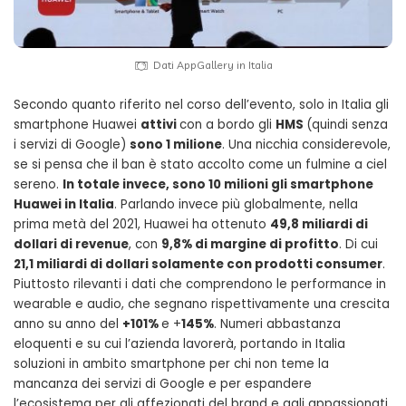
Dati AppGallery in Italia
Secondo quanto riferito nel corso dell’evento, solo in Italia gli
smartphone Huawei
attivi
con a bordo gli
HMS
(quindi senza
i servizi di Google)
sono 1 milione
. Una nicchia considerevole,
se si pensa che il ban è stato accolto come un fulmine a ciel
sereno.
In totale invece, sono 10 milioni gli smartphone
Huawei in Italia
. Parlando invece più globalmente, nella
prima metà del 2021, Huawei ha ottenuto
49,8 miliardi di
dollari di revenue
, con
9,8% di margine di profitto
. Di cui
21,1 miliardi di dollari solamente con prodotti consumer
.
Piuttosto rilevanti i dati che comprendono le performance in
wearable e audio, che segnano rispettivamente una crescita
anno su anno del
+101%
e +
145%
. Numeri abbastanza
eloquenti e su cui l’azienda lavorerà, portando in Italia
soluzioni in ambito smartphone per chi non teme la
mancanza dei servizi di Google e per espandere
l’ecosistema per gli affezionati del brand e agli appassionati.