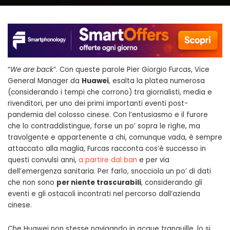
“
We are back
“. Con queste parole Pier Giorgio Furcas, Vice
General Manager da
Huawei
, esalta la platea numerosa
(considerando i tempi che corrono) tra giornalisti, media e
rivenditori, per uno dei primi importanti eventi post-
pandemia del colosso cinese. Con l’entusiasmo e il furore
che lo contraddistingue, forse un po’ sopra le righe, ma
travolgente e appartenente a chi, comunque vada, è sempre
attaccato alla maglia, Furcas racconta cos’è successo in
questi convulsi anni,
a partire dal ban
e per via
dell’emergenza sanitaria. Per farlo, snocciola un po’ di dati
che non sono
per niente trascurabili
, considerando gli
eventi e gli ostacoli incontrati nel percorso dall’azienda
cinese.
Che Huawei non stesse navigando in acque tranquille, lo si