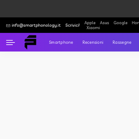
Apple
Asus
Google
Hon
info@smartphonology.it
Scrivici!
Xiaomi
Smartphone
Recensioni
Rassegne