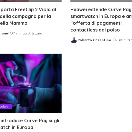
porta FreeClip 2 Viola al
Huawei estende Curve Pay 
della campagna per la
smartwatch in Europa e am
della Mamma
l’offerta di pagamenti
contactless dal polso
zione
7 minuti di lettura
Roberto Cosentino
2 minuti d
Posted
by
abili
introduce Curve Pay sugli
atch in Europa