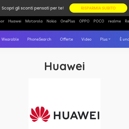
Scopri gli sconti pensati per te!
RISPARMIA SUBITO
or
Huawei
Motorola
Nokia
OnePlus
OPPO
POCO
realme
R
Wearable
PhoneSearch
Offerte
Video
Plus
È una
Huawei