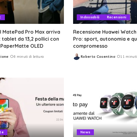
t
Indossabili
Recensioni
 MatePad Pro Max arriva
Recensione Huawei Watch 
a: tablet da 13,2 pollici con
Pro: sport, autonomia e q
y PaperMatte OLED
compromesso
zione
6 minuti di lettura
Roberto Cosentino
11 minuti 
Posted
by
te
News