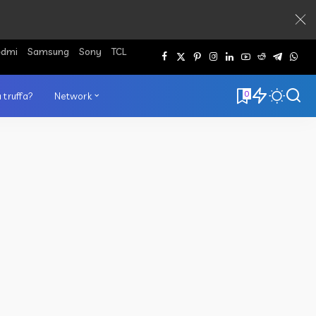
edmi
Samsung
Sony
TCL
0
 truffa?
Network