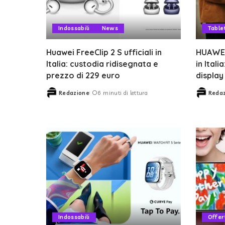
Indossabili
News
Table
Huawei FreeClip 2 S ufficiali in
HUAWEI
Italia: custodia ridisegnata e
in Itali
prezzo di 229 euro
displa
Redazione
6 minuti di lettura
Reda
Posted
Posted
by
by
Indossabili
Offer