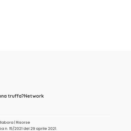
una truffa?
Network
llabora
|
Risorse
a n. 15/2021 del 29 aprile 2021.