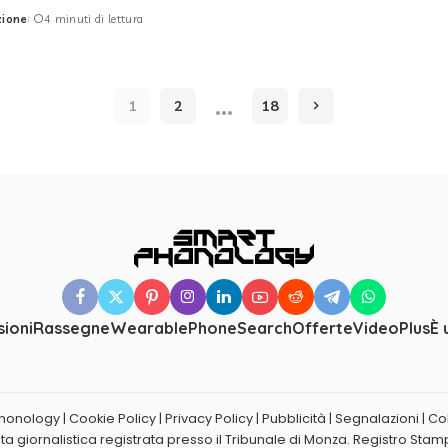
zione
4 minuti di lettura
…
1
2
18
ioni
Rassegne
Wearable
PhoneSearch
Offerte
Video
Plus
È 
nology | Cookie Policy | Privacy Policy |
Pubblicità
|
Segnalazioni
|
Co
a giornalistica registrata presso il Tribunale di Monza. Registro Stamp