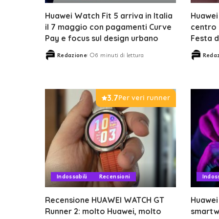
Huawei Watch Fit 5 arriva in Italia
Huawei 
il 7 maggio con pagamenti Curve
centro 
Pay e focus sul design urbano
Festa 
Redazione
6 minuti di lettura
Reda
Posted
Posted
by
by
3.7
Per veri runner
Indossabili
Recensioni
Indoss
Recensione HUAWEI WATCH GT
Huawei 
Runner 2: molto Huawei, molto
smartw