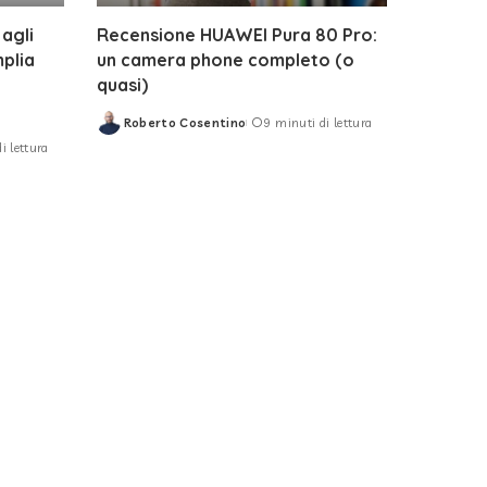
agli
Recensione HUAWEI Pura 80 Pro:
plia
un camera phone completo (o
quasi)
Roberto Cosentino
9 minuti di lettura
Posted
i lettura
by