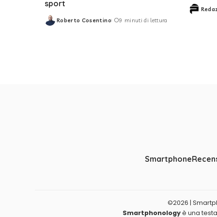
sport
Reda
Posted
Roberto Cosentino
9 minuti di lettura
by
Posted
by
Smartphone
Recens
©2026 | Smartpho
Smartphonology
è una testat