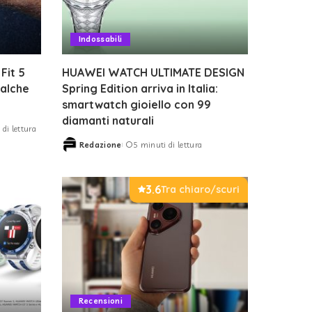
Indossabili
Fit 5
HUAWEI WATCH ULTIMATE DESIGN
ualche
Spring Edition arriva in Italia:
smartwatch gioiello con 99
diamanti naturali
di lettura
Redazione
5 minuti di lettura
Posted
by
3.6
Tra chiaro/scuri
Recensioni