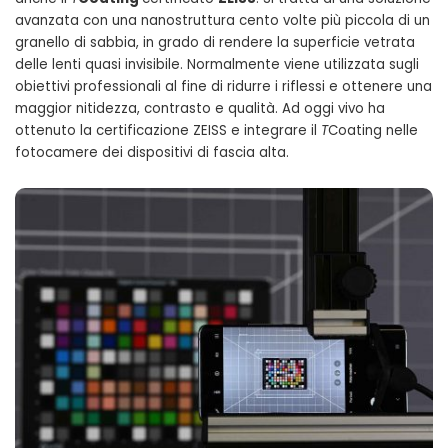
avanzata con una nanostruttura cento volte più piccola di un
granello di sabbia, in grado di rendere la superficie vetrata
delle lenti quasi invisibile. Normalmente viene utilizzata sugli
obiettivi professionali al fine di ridurre i riflessi e ottenere una
maggior nitidezza, contrasto e qualità. Ad oggi vivo ha
ottenuto la certificazione ZEISS e integrare il
T
Coating nelle
fotocamere dei dispositivi di fascia alta.