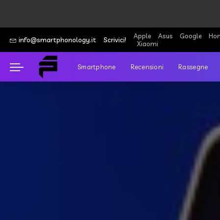
Apple
Asus
Google
Hon
info@smartphonology.it
Scrivici!
Xiaomi
Smartphone
Recensioni
Rassegne