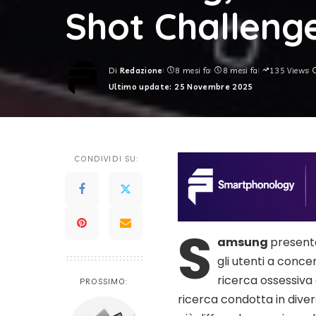
Shot Challeng
Di
Redazione
8 mesi fa
8 mesi fa
135 Views
Posted
Ultimo update: 25 Novembre 2025
by
CONDIVIDI SU:
S
amsung
present
gli utenti a conce
ricerca ossessiva 
PROSSIMO:
ricerca condotta in dive