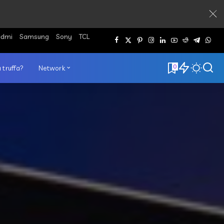
edmi
Samsung
Sony
TCL
0
 truffa?
Network