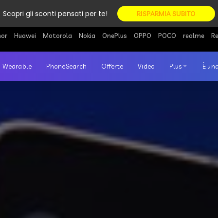
Scopri gli sconti pensati per te!
RISPARMIA SUBITO
or
Huawei
Motorola
Nokia
OnePlus
OPPO
POCO
realme
R
Wearable
PhoneSearch
Offerte
Video
Plus
È una