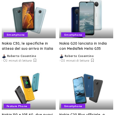
Smartphone
Smartphone
Nokia C30, le specifiche in
Nokia G20 lanciato in India
attesa del suo arrivo in Italia
con MediaTek Helio G35
Roberto Cosentino
Roberto Cosentino
Posted
Posted
2 minuti di lettura
2 minuti di lettura
by
by
Feature Phone
Smartphone
Nokia 110 e 105 4G, due nuovi
Nokia C20 Plus ufficiale, a