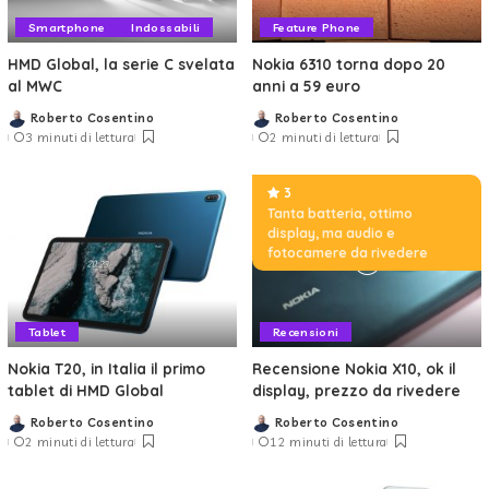
Smartphone
Indossabili
Feature Phone
HMD Global, la serie C svelata
Nokia 6310 torna dopo 20
al MWC
anni a 59 euro
Roberto Cosentino
Roberto Cosentino
Posted
Posted
3 minuti di lettura
2 minuti di lettura
by
by
3
Tanta batteria, ottimo
display, ma audio e
fotocamere da rivedere
Tablet
Recensioni
Nokia T20, in Italia il primo
Recensione Nokia X10, ok il
tablet di HMD Global
display, prezzo da rivedere
Roberto Cosentino
Roberto Cosentino
Posted
Posted
2 minuti di lettura
12 minuti di lettura
by
by