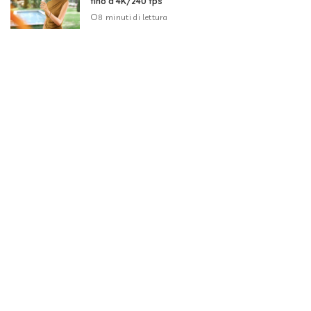
fino a 4K/240 fps
8 minuti di lettura
Hisense PX4 Pro: il Laser Cinema arriva fino a 200
pollici
3 minuti di lettura