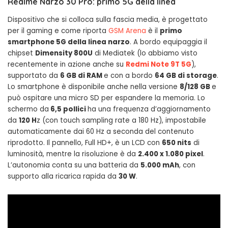
Realme Narzo 30 Pro: primo 5G della linea
Dispositivo che si colloca sulla fascia media, è progettato
per il gaming e come riporta
GSM Arena
è il
primo
smartphone 5G della linea narzo
. A bordo equipaggia il
chipset
Dimensity 800U
di Mediatek (lo abbiamo visto
recentemente in azione anche su
Redmi Note 9T 5G
),
supportato da
6 GB di RAM
e con a bordo
64 GB di storage
.
Lo smartphone è disponibile anche nella versione
8/128 GB
e
può ospitare una micro SD per espandere la memoria. Lo
schermo da
6,5 pollici
ha una frequenza d’aggiornamento
da
120 H
z (con touch sampling rate a 180 Hz), impostabile
automaticamente dai 60 Hz a seconda del contenuto
riprodotto. Il pannello, Full HD+, è un LCD con
650 nits
di
luminosità, mentre la risoluzione è da
2.400 x 1.080 pixel
.
L’autonomia conta su una batteria da
5.000 mAh
, con
supporto alla ricarica rapida da
30 W
.