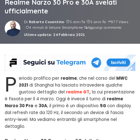
Realme Narzo 30 Pro e 30A svelati
ufficialmente
Di
Roberto Cosentino
5 anni fa
5 anni fa
677 Views
Posted
4 minuti di lettura
Smartphone
Aggiungi commento
by
Ultimo update: 24 Febbraio 2021
P
eriodo prolifico per
realme
, che nel corso del
MWC
2021
di Shanghai ha lasciato intravedere qualche
gustoso dettaglio del
realme GT
,
la cui presentazione
è fissata per il 4 marzo. Oggi è invece il turno di
realme
Narzo 30 Pro
e
30A
, il primo è un dispositivo
5G
con display
dal refresh rate da 120 Hz, il secondo un device di fascia
entry-level. Ma vediamo entrambi gli smartphone nel
dettaglio.