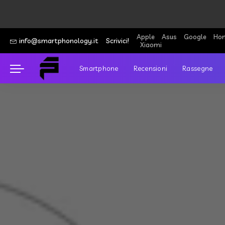
Apple
Asus
Google
Hon
info@smartphonology.it
Scrivici!
Xiaomi
Smartphone
Recensioni
Rassegne