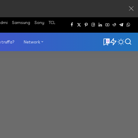
edmi
Samsung
Sony
TCL
0
 truffa?
Network