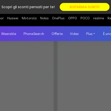
Scopri gli sconti pensati per te!
RISPARMIA SUBITO
or
Huawei
Motorola
Nokia
OnePlus
OPPO
POCO
realme
R
Wearable
PhoneSearch
Offerte
Video
Plus
È una