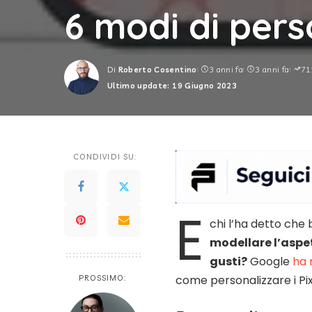
6 modi di perso
Di
Roberto Cosentino
3 anni fa
3 anni fa
71
Posted
Ultimo update: 19 Giugno 2023
by
CONDIVIDI SU:
E
chi l’ha detto che
modellare l’aspet
gusti?
Google
ha 
come personalizzare i Pi
PROSSIMO: