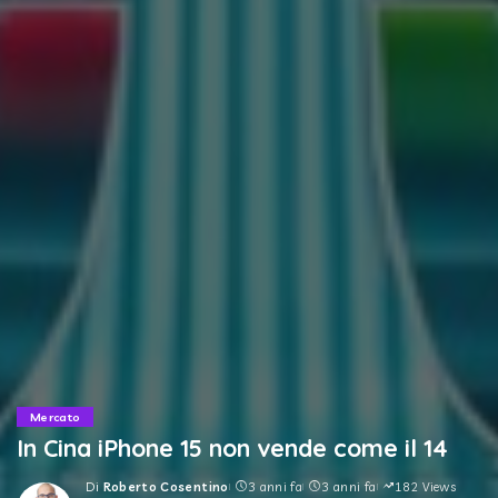
Mercato
In Cina iPhone 15 non vende come il 14
Di
Roberto Cosentino
3 anni fa
3 anni fa
182 Views
Posted