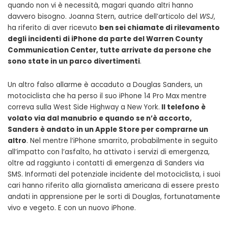
quando non vi è necessità, magari quando altri hanno
davvero bisogno. Joanna Stern, autrice dell’articolo del
WSJ
,
ha riferito di aver ricevuto
ben sei chiamate di rilevamento
degli incidenti di iPhone da parte del Warren County
Communication Center, tutte arrivate da persone che
sono state in un parco divertimenti
.
Un altro falso allarme è accaduto a Douglas Sanders, un
motociclista che ha perso il suo iPhone 14 Pro Max mentre
correva sulla West Side Highway a New York.
Il telefono è
volato via dal manubrio e quando se n’è accorto,
Sanders è andato in un Apple Store per comprarne un
altro
. Nel mentre l’iPhone smarrito, probabilmente in seguito
all’impatto con l’asfalto, ha attivato i servizi di emergenza,
oltre ad raggiunto i contatti di emergenza di Sanders via
SMS. Informati del potenziale incidente del motociclista, i suoi
cari hanno riferito alla giornalista americana di essere presto
andati in apprensione per le sorti di Douglas, fortunatamente
vivo e vegeto. E con un nuovo iPhone.