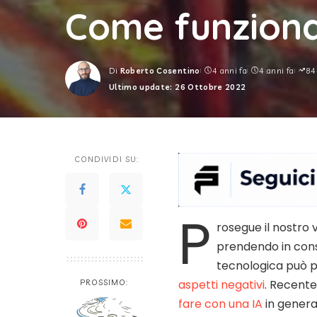
Come funziona
Di
Roberto Cosentino
4 anni fa
4 anni fa
84
Posted
Ultimo update: 26 Ottobre 2022
by
CONDIVIDI SU:
P
rosegue il nostro v
prendendo in consi
tecnologica può 
aspetti negativi
. Recent
PROSSIMO:
fare con una IA
in general