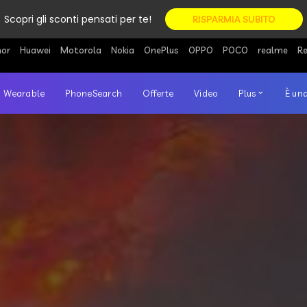
Scopri gli sconti pensati per te!
RISPARMIA SUBITO
or
Huawei
Motorola
Nokia
OnePlus
OPPO
POCO
realme
R
Wearable
PhoneSearch
Offerte
Video
Plus
È una