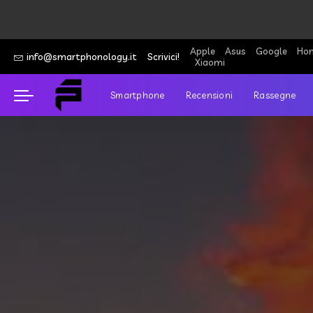
Apple
Asus
Google
Hon
info@smartphonology.it
Scrivici!
Xiaomi
Smartphone
Recensioni
Rassegne