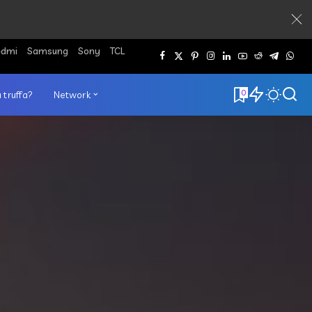
edmi
Samsung
Sony
TCL
0
 truffa?
Network