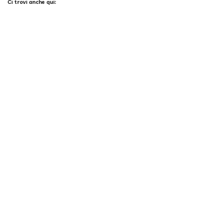
Ci trovi anche qui:
Facebook
LIKE
Twitter
FOLLOW
Pinterest
PIN
Instagram
FOLLOW
X
JOIN
FOLLOW
I più letti