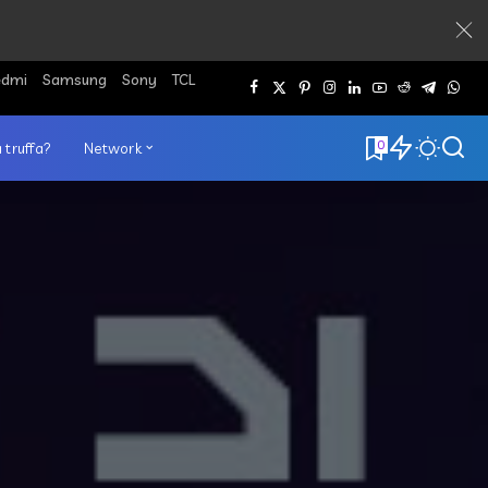
edmi
Samsung
Sony
TCL
0
 truffa?
Network