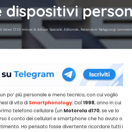
dispositivi person
5k Views
33 minuti di lettura
Speciale
Editoriale
Recensioni
Aggiungi commen
 un po’ più personale e meno tecnico, con cui voglio
esi di vita di
Smartphonology
. Dal
1998
, anno in cui
primo telefono cellulare (un
Motorola d170
, se ve lo
so il conto dei cellulari e smartphone che ho avuto o
timento. Ho pensato fosse divertente ricordare tutti i