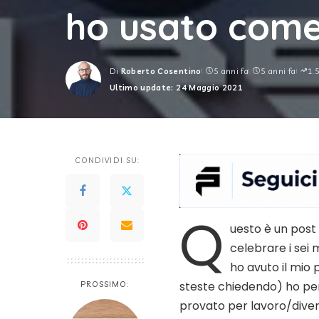
ho usato come 
Di
Roberto Cosentino
5 anni fa
5 anni fa
1.
Posted
Ultimo update: 24 Maggio 2021
by
CONDIVIDI SU:
Q
uesto è un post
celebrare i sei m
ho avuto il mio 
steste chiedendo) ho per
PROSSIMO:
provato per lavoro/diver