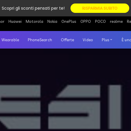
Scopri gli sconti pensati per te!
RISPARMIA SUBITO
or
Huawei
Motorola
Nokia
OnePlus
OPPO
POCO
realme
R
Wearable
PhoneSearch
Offerte
Video
Plus
È una