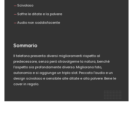
Scivoloso
Soffre le ditate e la polvere
Audio non soddisfacente
Sommario
Il telefono presenta diversi miglioramenti rispetto al
predecessore, senza però stravolgerne la natura, benché
l'aspetto sia profondamente diverso. Migliorano foto,
autonomia e si aggiunge un triplo slot. Peccato l'audio e un
design scivoloso e sensibile alle ditate e alla polvere. Bene le
cover in regalo.
Acquista OnePlus Nord CE 2
5G su Amazon!