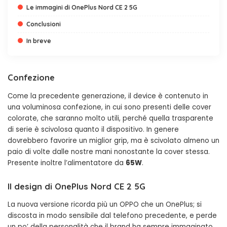
Le immagini di OnePlus Nord CE 2 5G
Conclusioni
In breve
Confezione
Come la precedente generazione, il device è contenuto in
una voluminosa confezione, in cui sono presenti delle cover
colorate, che saranno molto utili, perché quella trasparente
di serie è scivolosa quanto il dispositivo. In genere
dovrebbero favorire un miglior grip, ma è scivolato almeno un
paio di volte dalle nostre mani nonostante la cover stessa.
Presente inoltre l’alimentatore da
65W
.
Il design di OnePlus Nord CE 2 5G
La nuova versione ricorda più un OPPO che un OnePlus; si
discosta in modo sensibile dal telefono precedente, e perde
un po’ della personalità che il brand ha sempre immaginato