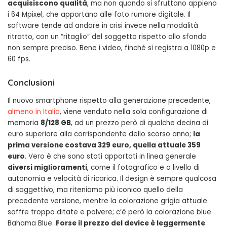
acquisiscono qualità
, ma non quando si sfruttano appieno
i 64 Mpixel, che apportano alle foto rumore digitale. Il
software tende ad andare in crisi invece nella modalità
ritratto, con un “ritaglio” del soggetto rispetto allo sfondo
non sempre preciso. Bene i video, finché si registra a 1080p e
60 fps.
Conclusioni
Il nuovo smartphone rispetto alla generazione precedente,
almeno in Italia
, viene venduto nella sola configurazione di
memoria
8/128 GB
, ad un prezzo però di qualche decina di
euro superiore alla corrispondente dello scorso anno;
la
prima versione costava 329 euro, quella attuale 359
euro
. Vero è che sono stati apportati in linea generale
diversi miglioramenti
, come il fotografico e a livello di
autonomia e velocità di ricarica. Il design è sempre qualcosa
di soggettivo, ma riteniamo più iconico quello della
precedente versione, mentre la colorazione grigia attuale
soffre troppo ditate e polvere; c’è però la colorazione blue
Bahama Blue.
Forse il prezzo del device è leggermente