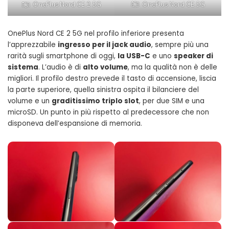
OnePlus Nord CE 2 5G
OnePlus Nord CE 5G
OnePlus Nord CE 2 5G nel profilo inferiore presenta
l’apprezzabile
ingresso per il jack audio
, sempre più una
rarità sugli smartphone di oggi,
la USB-C
e uno
speaker di
sistema
. L’audio è di
alto volume
, ma la qualità non è delle
migliori. Il profilo destro prevede il tasto di accensione, liscia
la parte superiore, quella sinistra ospita il bilanciere del
volume e un
graditissimo triplo slot
, per due SIM e una
microSD. Un punto in più rispetto al predecessore che non
disponeva dell’espansione di memoria.