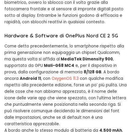
biometrico, ovvero lo sblocco con il volto grazie alla
fotocamera frontale e al sensore di impronte digitali posto
sotto al display. Entrambe le funzioni godono di efficacia e
rapidità, con sblocchi reattivi in qualsiasi contesto.
Hardware & Software di OnePlus Nord CE 2 5G
Come detto precedentemente, lo smartphone rispetto alla
prima generazione non equipaggia un chipset Qualcomm,
ma questa volta si affida al
MediaTek Dimensity 900
,
supportato da GPU
Mali-G68 MC4
e, per il dispositivo in
prova, dalla configurazione di memoria
8/128 GB
. A bordo
ancora
Android 11
, con
OxygenOS 11.3
con qualche modifica
rispetto alla precedente edizione, forse un po’ più pulita. Una
delle cose che non abbiamo apprezzato, è il nome delle
icone delle varie app che viene spezzato, con l’ultima lettera
che puntualmente viene posizionata nella seconda riga. Si
può risolvere comunque decidendo le dimensioni del font
dalle Impostazioni, anche se di default non è una
caratteristica apprezzabile.
A bordo anche lo stesso modulo di batteria da
4.500 mAh
,