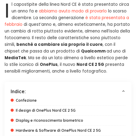
I
l capostipite della linea Nord CE è stato presentato circa
un anno fa e
abbiamo avuto modo di provarlo
lo scorso
dicembre. La seconda generazione
è stata presentata a
febbraio
di quest’anno e, almeno esteticamente, ha portato
un cambio di rotta piuttosto evidente, almeno nell’isola della
fotocamera. Il resto delle caratteristiche sono piuttosto
simili,
benché a cambiare sia proprio il cuore
, con il
chipset che passa da un prodotto di
Qualcomm
ad uno di
MediaTek
. Ma se da un lato almeno a livello estetico perde
lo stile iconico di
OnePlus
, il nuovo
Nord CE 2 5G
presenta
sensibili miglioramenti, anche a livello fotografico.
Indice:
Confezione
Il design di OnePlus Nord CE 2 5G
Display e riconoscimento biometrico
Hardware & Software di OnePlus Nord CE 2 5G