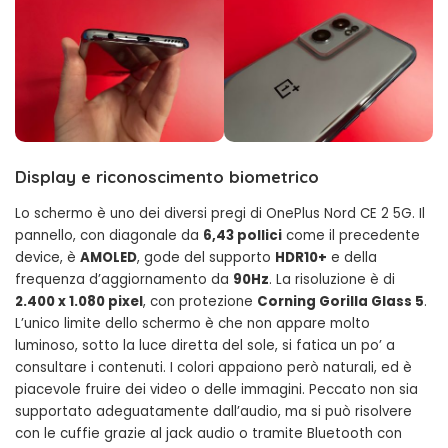
Display e riconoscimento biometrico
Lo schermo è uno dei diversi pregi di OnePlus Nord CE 2 5G. Il
pannello, con diagonale da
6,43 pollici
come il precedente
device, è
AMOLED
, gode del supporto
HDR10+
e della
frequenza d’aggiornamento da
90Hz
. La risoluzione è di
2.400 x 1.080 pixel
, con protezione
Corning Gorilla Glass 5
.
L’unico limite dello schermo è che non appare molto
luminoso, sotto la luce diretta del sole, si fatica un po’ a
consultare i contenuti. I colori appaiono però naturali, ed è
piacevole fruire dei video o delle immagini. Peccato non sia
supportato adeguatamente dall’audio, ma si può risolvere
con le cuffie grazie al jack audio o tramite Bluetooth con