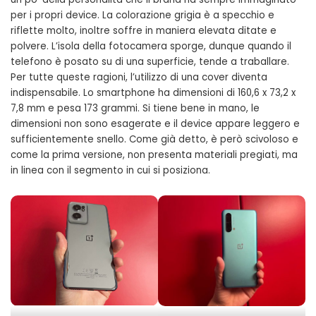
per i propri device. La colorazione grigia è a specchio e
riflette molto, inoltre soffre in maniera elevata ditate e
polvere. L’isola della fotocamera sporge, dunque quando il
telefono è posato su di una superficie, tende a traballare.
Per tutte queste ragioni, l’utilizzo di una cover diventa
indispensabile. Lo smartphone ha dimensioni di 160,6 x 73,2 x
7,8 mm e pesa 173 grammi. Si tiene bene in mano, le
dimensioni non sono esagerate e il device appare leggero e
OnePlus Nord CE 2 5G
sufficientemente snello. Come già detto, è però scivoloso e
come la prima versione, non presenta materiali pregiati, ma
in linea con il segmento in cui si posiziona.