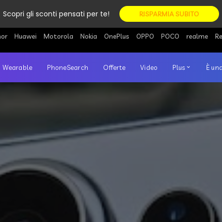
Scopri gli sconti pensati per te!
RISPARMIA SUBITO
or
Huawei
Motorola
Nokia
OnePlus
OPPO
POCO
realme
R
Wearable
PhoneSearch
Offerte
Video
Plus
È una