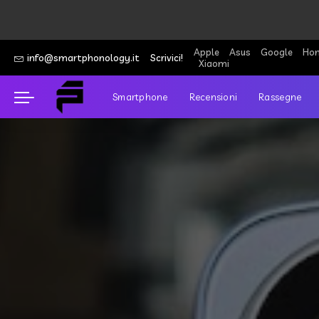
Apple
Asus
Google
Hon
info@smartphonology.it
Scrivici!
Xiaomi
Smartphone
Recensioni
Rassegne