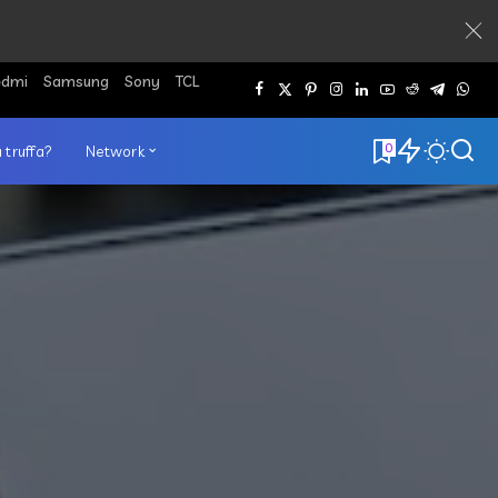
edmi
Samsung
Sony
TCL
0
 truffa?
Network