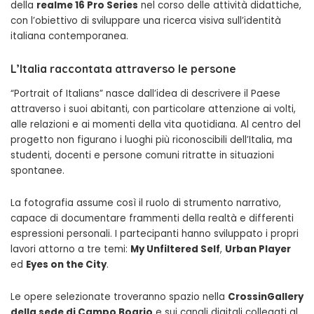
della
realme 16 Pro Series
nel corso delle attività didattiche,
con l’obiettivo di sviluppare una ricerca visiva sull’identità
italiana contemporanea.
L’Italia raccontata attraverso le persone
“Portrait of Italians” nasce dall’idea di descrivere il Paese
attraverso i suoi abitanti, con particolare attenzione ai volti,
alle relazioni e ai momenti della vita quotidiana. Al centro del
progetto non figurano i luoghi più riconoscibili dell’Italia, ma
studenti, docenti e persone comuni ritratte in situazioni
spontanee.
La fotografia assume così il ruolo di strumento narrativo,
capace di documentare frammenti della realtà e differenti
espressioni personali. I partecipanti hanno sviluppato i propri
lavori attorno a tre temi:
My Unfiltered Self
,
Urban Player
ed
Eyes on the City
.
Le opere selezionate troveranno spazio nella
CrossinGallery
della sede di Campo Boario
e sui canali digitali collegati al