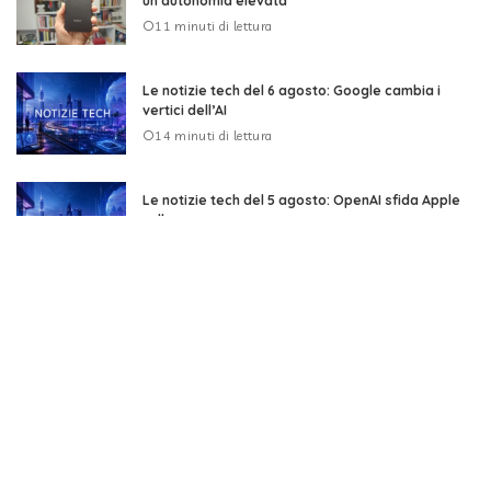
un’autonomia elevata
11 minuti di lettura
Le notizie tech del 6 agosto: Google cambia i
vertici dell’AI
14 minuti di lettura
Le notizie tech del 5 agosto: OpenAI sfida Apple
sulla causa
17 minuti di lettura
CMF Clip Pro, auricolari open-ear con Smart Dial e
audio Hi-Res
4 minuti di lettura