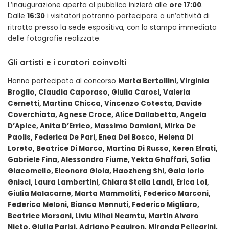
L’inaugurazione aperta al pubblico inizierà alle
ore 17:00
.
Dalle
16:30
i visitatori potranno partecipare a un’attività di
ritratto presso la sede espositiva, con la stampa immediata
delle fotografie realizzate.
Gli artisti e i curatori coinvolti
Hanno partecipato al concorso
Marta Bertollini, Virginia
Broglio, Claudia Caporaso, Giulia Carosi, Valeria
Cernetti, Martina Chicca, Vincenzo Cotesta, Davide
Coverchiata, Agnese Croce, Alice Dallabetta, Angela
D’Apice, Anita D’Errico, Massimo Damiani, Mirko De
Paolis, Federica De Pari, Enea Del Bosco, Helena Di
Loreto, Beatrice Di Marco, Martina Di Russo, Keren Efrati,
Gabriele Fina, Alessandra Fiume, Yekta Ghaffari, Sofia
Giacomello, Eleonora Gioia, Haozheng Shi, Gaia Iorio
Gnisci, Laura Lambertini, Chiara Stella Landi, Erica Loi,
Giulia Malacarne, Marta Mammoliti, Federico Marconi,
Federico Meloni, Bianca Mennuti, Federico Migliaro,
Beatrice Morsani, Liviu Mihai Neamtu, Martin Alvaro
Nieto, Giulia Parisi, Adriano Peguiron, Miranda Pellegrini,