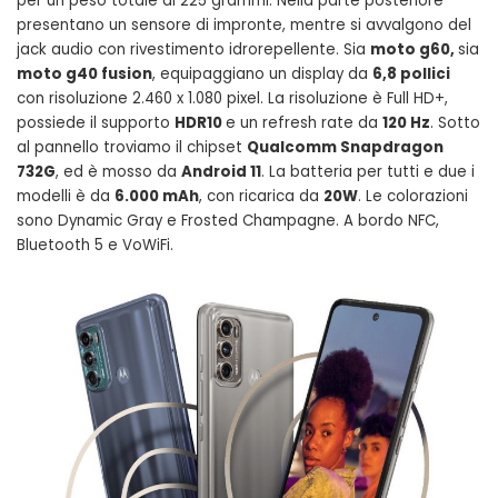
per un peso totale di 225 grammi. Nella parte posteriore
presentano un sensore di impronte, mentre si avvalgono del
jack audio con rivestimento idrorepellente. Sia
moto g60,
sia
moto g40 fusion
, equipaggiano un display da
6,8 pollici
con risoluzione 2.460 x 1.080 pixel. La risoluzione è Full HD+,
possiede il supporto
HDR10
e un refresh rate da
120 Hz
. Sotto
al pannello troviamo il chipset
Qualcomm Snapdragon
732G
, ed è mosso da
Android 11
. La batteria per tutti e due i
modelli è da
6.000 mAh
, con ricarica da
20W
. Le colorazioni
sono Dynamic Gray e Frosted Champagne. A bordo NFC,
Bluetooth 5 e VoWiFi.