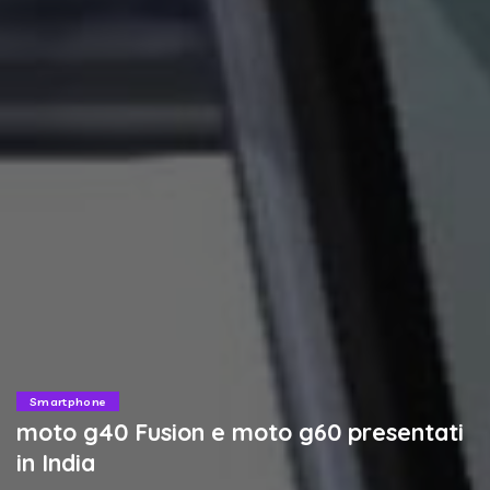
Smartphone
moto g40 Fusion e moto g60 presentati
in India