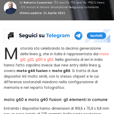
Di
Roberto Cosentino
5 anni fa
5 anni fa
625 Views
Posted
3 minuti di lettura
Smartphone
Aggiungi commento
by
Ultimo update: 21 Aprile 2021
M
otorola sta celebrando la decima generazione
della linea g, che in Italia è rappresentata dai
moto
g10, g30
,
g100 e g50
. Nella giornata di ieri in India
hanno fatto capolino invece due new entry della linea g,
ovvero
moto g40 fusion
e
moto g60
. Si tratta di due
dispositivi 4G molto simili, con lo stesso chipset e le cui
differenze sostanziali risiedono nella configurazione di
memoria e nel reparto fotografico.
moto g60 e moto g40 fusion: gli elementi in comune
Entrambi i dispositivi hanno dimensioni di 169,6 x 75,9 x 9,8 mm