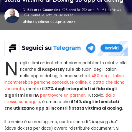
Di
Roberto Cosentino
5 anni fa
2 anni fa
1.4k Views
Posted
4 minuti di lettura
Sicurezza
by
Ultimo update: 10 Aprile 2024
N
egli ultimi articoli che abbiamo pubblicato relativi alle
ricerche di
Kaspersky
sulle abitudini degli italiani
nelle app di dating, è emerso che
il 48% degli italiani
incontrerebbe persone conosciute online, a patto che siano
vaccinate
, mentre
il 37% degli interpellati si fida degli
algoritmi dell’IA
per trovare un partner
. Tuttavia,
dallo
stesso sondaggio
, è emerso che
il 14% degli intervistati
che utilizzano app di incontri è stata vittima di doxing
.
Il termine è un neologismo, contrazione di “
dropping dox
”
(dove dox sta per docs) ovvero “distribuire documenti”. Si