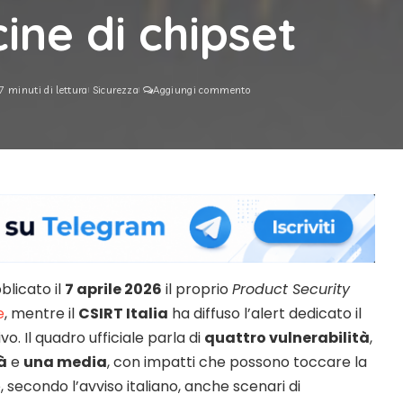
ine di chipset
7 minuti di lettura
Sicurezza
Aggiungi commento
licato il
7 aprile 2026
il proprio
Product Security
e
, mentre il
CSIRT Italia
ha diffuso l’alert dedicato il
o. Il quadro ufficiale parla di
quattro vulnerabilità
,
à
e
una media
, con impatti che possono toccare la
 e, secondo l’avviso italiano, anche scenari di