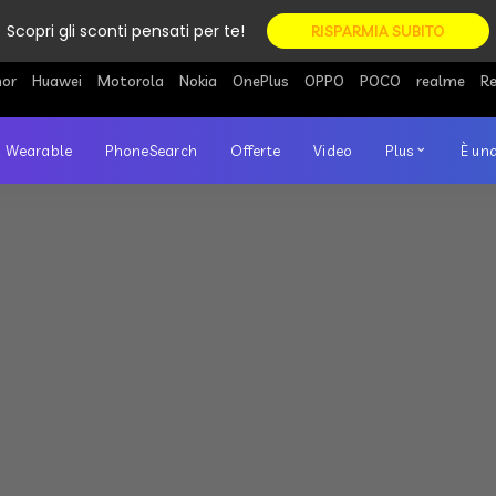
Scopri gli sconti pensati per te!
RISPARMIA SUBITO
or
Huawei
Motorola
Nokia
OnePlus
OPPO
POCO
realme
R
Wearable
PhoneSearch
Offerte
Video
Plus
È una