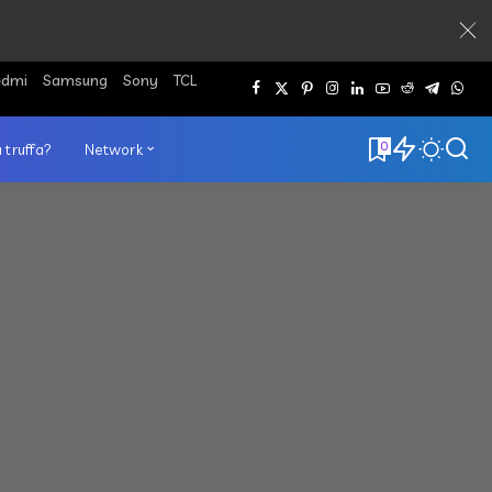
edmi
Samsung
Sony
TCL
0
 truffa?
Network