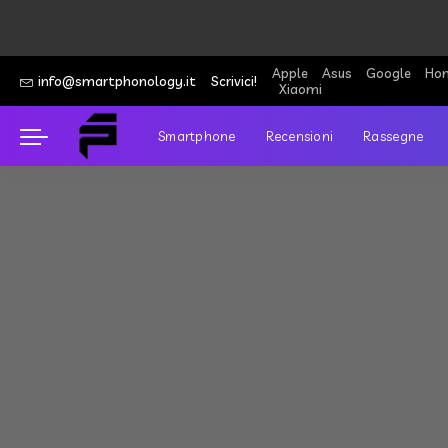
Apple
Asus
Google
Hon
info@smartphonology.it
Scrivici!
Xiaomi
Smartphone
Recensioni
Rassegne