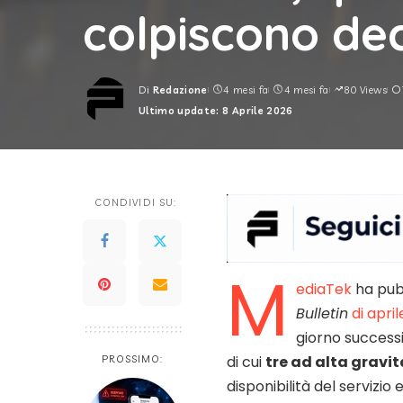
colpiscono dec
Di
Redazione
4 mesi fa
4 mesi fa
80 Views
Posted
Ultimo update: 8 Aprile 2026
by
CONDIVIDI SU:
M
ediaTek
ha pubb
Bulletin
di april
giorno successiv
di cui
tre ad alta gravit
PROSSIMO:
disponibilità del servizio