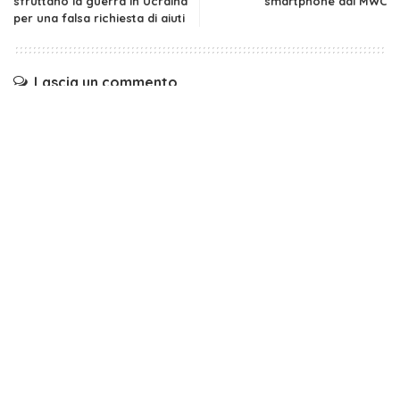
sfruttano la guerra in Ucraina
smartphone dal MWC
per una falsa richiesta di aiuti
Lascia un commento
Il tuo indirizzo email non sarà pubblicato.
I campi obbligatori
sono contrassegnati
*