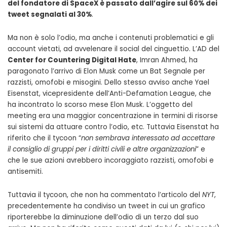
del fondatore di SpaceX è passato dall’agire sul 60% dei
tweet segnalati al 30%
.
Ma non è solo l’odio, ma anche i contenuti problematici e gli
account vietati, ad avvelenare il social del cinguettio. L’AD del
Center for Countering Digital Hate
, Imran Ahmed, ha
paragonato l’arrivo di Elon Musk come un Bat Segnale per
razzisti, omofobi e misogini. Dello stesso avviso anche Yael
Eisenstat, vicepresidente dell’Anti-Defamation League, che
ha incontrato lo scorso mese Elon Musk. L’oggetto del
meeting era una maggior concentrazione in termini di risorse
sui sistemi da attuare contro l’odio, etc. Tuttavia Eisenstat ha
riferito che il tycoon “
non sembrava interessato ad accettare
il consiglio di gruppi per i diritti civili e altre organizzazioni
” e
che le sue azioni avrebbero incoraggiato razzisti, omofobi e
antisemiti.
Tuttavia il tycoon, che non ha commentato l’articolo del
NYT
,
precedentemente ha condiviso un tweet in cui un grafico
riporterebbe la diminuzione dell’odio di un terzo dal suo