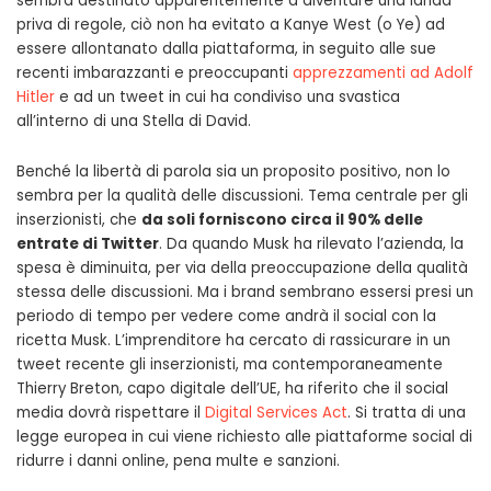
sembra destinato apparentemente a diventare una landa
priva di regole, ciò non ha evitato a Kanye West (o Ye) ad
essere allontanato dalla piattaforma, in seguito alle sue
recenti imbarazzanti e preoccupanti
apprezzamenti ad Adolf
Hitler
e ad un tweet in cui ha condiviso una svastica
all’interno di una Stella di David.
Benché la libertà di parola sia un proposito positivo, non lo
sembra per la qualità delle discussioni. Tema centrale per gli
inserzionisti, che
da soli forniscono circa il 90% delle
entrate di Twitter
. Da quando Musk ha rilevato l’azienda, la
spesa è diminuita, per via della preoccupazione della qualità
stessa delle discussioni. Ma i brand sembrano essersi presi un
periodo di tempo per vedere come andrà il social con la
ricetta Musk. L’imprenditore ha cercato di rassicurare in un
tweet recente gli inserzionisti, ma contemporaneamente
Thierry Breton, capo digitale dell’UE, ha riferito che il social
media dovrà rispettare il
Digital Services Act
. Si tratta di una
legge europea in cui viene richiesto alle piattaforme social di
ridurre i danni online, pena multe e sanzioni.