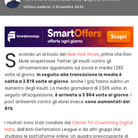
by
Ultimo update: 2 Dicembre 2022
S
econdo un articolo del
New York Times
, prima che Elon
Musk acquistasse Twitter gli insulti contro gli
afroamericani apparivano sul social in media 1.282
volte al giorno.
In seguito alla transazione la media è
salita a 3.876 volte al giorno
. Anche i gay hanno subito un
aumento degli insulti. La media giornaliera di 2.506 volte, in
seguito all’acquisizione,
è arrivata a 3.964 volte al giorno
. I
post antisemiti contro gli ebrei invece
sono aumentati del
61%
.
I risultati sono stati condivisi dal
Center for Countering Digital
Hate
, dall’Anti-Defamation League e da altri gruppi che
studiano le piattaforme online. Un quadro preoccupante di