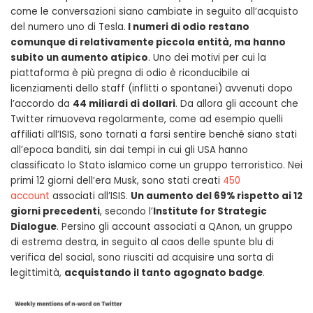
come le conversazioni siano cambiate in seguito all’acquisto
del numero uno di Tesla.
I numeri di odio restano
comunque di relativamente piccola entità, ma hanno
subito un aumento atipico
. Uno dei motivi per cui la
piattaforma è più pregna di odio è riconducibile ai
licenziamenti dello staff (inflitti o spontanei) avvenuti dopo
l’accordo da
44 miliardi di dollari
. Da allora gli account che
Twitter rimuoveva regolarmente, come ad esempio quelli
affiliati all’ISIS, sono tornati a farsi sentire benché siano stati
all’epoca banditi, sin dai tempi in cui gli USA hanno
classificato lo Stato islamico come un gruppo terroristico. Nei
primi 12 giorni dell’era Musk, sono stati creati
450
account
associati all’ISIS.
Un aumento del 69% rispetto ai 12
giorni precedenti
, secondo l’
Institute for Strategic
Dialogue
. Persino gli account associati a QAnon, un gruppo
di estrema destra, in seguito al caos delle spunte blu di
verifica del social, sono riusciti ad acquisire una sorta di
legittimità,
acquistando il tanto agognato badge
.