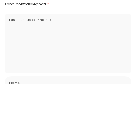
sono contrassegnati
*
Salva il mio nome, email e sito web in questo browser per la
prossima volta che commento.