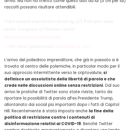
arrivo. Ma non ha riferito come questi dati da lui (o chi per lui)
raccolti possano risultare attendibili.
Hate speech impressions down by 1/3 from pre-spike
levels. Congrats to Twitter team!
pic.twitter.com/5BWaQoIlip
— Elon Musk (@elonmusk)
November 24, 2022
L’arrivo del poliedrico imprenditore, che già in passato si è
trovato al centro delle polemiche, in particolar modo per il
suo approccio intermittente verso le criptovalute,
si
definisce un assolutista della libertà di parola e che
crede nelle discussioni online senza restrizioni
. Dal suo
arrivo le pratiche di Twitter sono state riviste, tanto da
riportare la possibilità di parola all’ex Presidente Trump,
allontanato dai social più importanti dopo i fatti di Capitol
Hill. Recentemente è stata imposta anche
la fine della
politica di restrizione contro i contenuti di
disinformazione relativi al COVID-19
. Benché Twitter