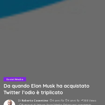
Social Media
Da quando Elon Musk ha acquistato
Twitter l’odio è triplicato
Di
Roberto Cosentino
4 anni fa
4 anni fa
388 Views
Posted
8 minuti di lettura
Social Media
Aggiungi commento