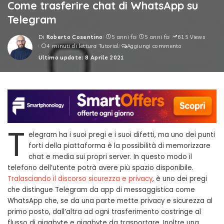
Come trasferire chat di WhatsApp su
Telegram
Di
Roberto Cosentino
5 anni fa
5 anni fa
615 Views
Posted
4 minuti di lettura
Tutorial
Aggiungi commento
by
Ultimo update: 8 Aprile 2021
T
elegram ha i suoi pregi e i suoi difetti, ma uno dei punti
forti della piattaforma è la possibilità di memorizzare
chat e media sui propri server. In questo modo il
telefono dell’utente potrà avere più spazio disponibile.
Tralasciando il discorso sicurezza e privacy
, è uno dei pregi
che distingue Telegram da app di messaggistica come
WhatsApp che, se da una parte mette privacy e sicurezza al
primo posto, dall’altra ad ogni trasferimento costringe al
flusso di gigabyte e gigabyte da trasportare. Inoltre una