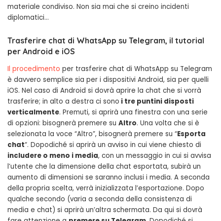
materiale condiviso. Non sia mai che si creino incidenti
diplomatici…
Trasferire chat di WhatsApp su Telegram, il tutorial
per Android e iOS
Il procedimento
per trasferire chat di WhatsApp su Telegram
è davvero semplice sia per i dispositivi Android, sia per quelli
iOS. Nel caso di Android si dovrà aprire la chat che si vorrà
trasferire; in alto a destra ci sono
i tre puntini disposti
verticalmente
. Premuti, si aprirà una finestra con una serie
di opzioni: bisognerà premere su
Altro
. Una volta che si è
selezionata la voce “Altro”, bisognerà premere su “
Esporta
chat
“. Dopodiché si aprirà un avviso in cui viene chiesto di
includere o meno i media
, con un messaggio in cui si avvisa
l’utente che la dimensione della chat esportata, subirà un
aumento di dimensioni se saranno inclusi i media. A seconda
della propria scelta, verrà inizializzata l’esportazione. Dopo
qualche secondo (varia a seconda della consistenza di
media e chat) si aprirà un’altra schermata. Da qui si dovrà
fare attenzione a
premere su Telegram
. Dopodiché si