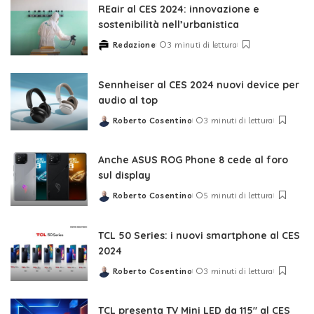
REair al CES 2024: innovazione e
sostenibilità nell’urbanistica
Redazione
3 minuti di lettura
Posted
by
Sennheiser al CES 2024 nuovi device per
audio al top
Roberto Cosentino
3 minuti di lettura
Posted
by
Anche ASUS ROG Phone 8 cede al foro
sul display
Roberto Cosentino
5 minuti di lettura
Posted
by
TCL 50 Series: i nuovi smartphone al CES
2024
Roberto Cosentino
3 minuti di lettura
Posted
by
TCL presenta TV Mini LED da 115″ al CES