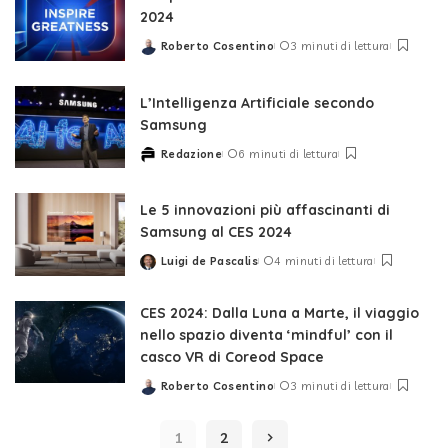
2024
Roberto Cosentino
3 minuti di lettura
Posted
by
L’Intelligenza Artificiale secondo
Samsung
Redazione
6 minuti di lettura
Posted
by
Le 5 innovazioni più affascinanti di
Samsung al CES 2024
Luigi de Pascalis
4 minuti di lettura
Posted
by
CES 2024: Dalla Luna a Marte, il viaggio
nello spazio diventa ‘mindful’ con il
casco VR di Coreod Space
Roberto Cosentino
3 minuti di lettura
Posted
by
1
2