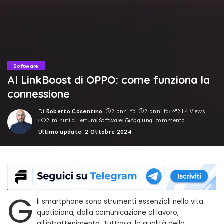
Software
AI LinkBoost di OPPO: come funziona la
connessione
Di
Roberto Cosentino
2 anni fa
2 anni fa
214 Views
Posted
2 minuti di lettura
Software
Aggiungi commento
by
Ultimo update: 2 Ottobre 2024
G
li smartphone sono strumenti essenziali nella vita
quotidiana, dalla comunicazione al lavoro,
all’intrattenimento. Tuttavia, la qualità della