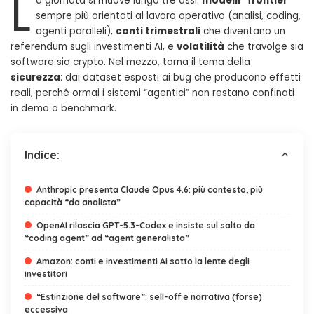
L
a giornata si muove lungo tre assi:
modelli “frontier”
sempre più orientati al lavoro operativo (analisi, coding,
agenti paralleli),
conti trimestrali
che diventano un
referendum sugli investimenti AI, e
volatilità
che travolge sia
software sia crypto. Nel mezzo, torna il tema della
sicurezza
: dai dataset esposti ai bug che producono effetti
reali, perché ormai i sistemi “agentici” non restano confinati
in demo o benchmark.
Indice:
Anthropic presenta Claude Opus 4.6: più contesto, più
capacità “da analista”
OpenAI rilascia GPT-5.3-Codex e insiste sul salto da
“coding agent” ad “agent generalista”
Amazon: conti e investimenti AI sotto la lente degli
investitori
“Estinzione del software”: sell-off e narrativa (forse)
eccessiva