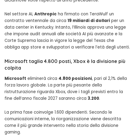
diciannove volte rispetto all’anno precedente.
Nel settore AI,
Anthropic
ha firmato con TeraWulf un
contratto ventennale da circa
19 miliardi di dollari
per un
data center in Kentucky. Intanto, l’Illinois approva una legge
che impone audit annuali alle società AI più avanzate e la
Corte Suprema lascia in vigore la legge del Texas che
obbliga app store e sviluppatori a verificare l’età degli utenti.
Microsoft taglia 4.800 posti, Xbox è la divisione più
colpita
Microsoft
eliminerà circa
4.800 posizioni
, pari al 2,1% della
forza lavoro globale. La parte più pesante della
ristrutturazione riguarda Xbox, dove i tagli previsti entro la
fine dell’anno fiscale 2027 saranno circa
3.200
.
La prima fase coinvolge 1.600 dipendenti. Secondo le
comunicazioni interne, la riorganizzazione viene descritta
come il più grande intervento nella storia della divisione
gaming.