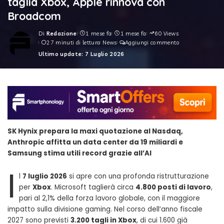
taglia Xbox, Apple rinnova con
Broadcom
Di
Redazione
1 mese fa
1 mese fa
60 Views
Posted
27 minuti di lettura
News
Aggiungi commento
by
Ultimo update: 7 Luglio 2026
SK Hynix prepara la maxi quotazione al Nasdaq,
Anthropic affitta un data center da 19 miliardi e
Samsung stima utili record grazie all’AI
I
l
7 luglio 2026
si apre con una profonda ristrutturazione
per
Xbox
. Microsoft taglierà circa
4.800 posti di lavoro
,
pari al 2,1% della forza lavoro globale, con il maggiore
impatto sulla divisione gaming. Nel corso dell’anno fiscale
2027 sono previsti
3.200 tagli in Xbox
, di cui 1.600 già