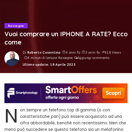
Rassegne
Vuoi comprare un IPHONE A RATE? Ecco
come
Di
Roberto Cosentino
4 anni fa
3 anni fa
618 Views
Posted
6 minuti di lettura
Rassegne
Aggiungi commento
by
Ultimo update: 19 Aprile 2023
N
on sempre un telefono top di gamma (o con
caratteristiche pari) può essere acquistato ad una
cifra abbordabile, benché non recentissimo. Men che
meno può succedere se questo telefono sia un melafonino.