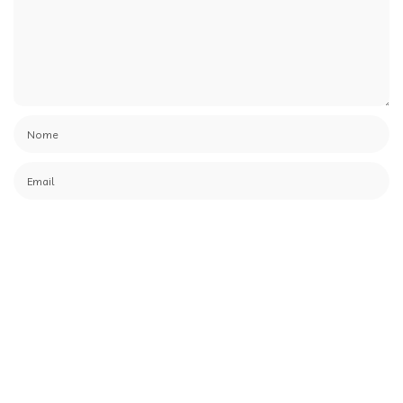
Salva il mio nome, email e sito web in questo browser per la
prossima volta che commento.
Le ultime