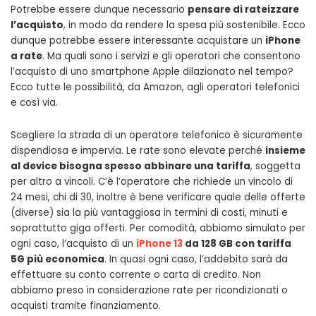
Potrebbe essere dunque necessario
pensare di rateizzare
l’acquisto
, in modo da rendere la spesa più sostenibile. Ecco
dunque potrebbe essere interessante acquistare un
iPhone
a rate
. Ma quali sono i servizi e gli operatori che consentono
l’acquisto di uno smartphone Apple dilazionato nel tempo?
Ecco tutte le possibilità, da Amazon, agli operatori telefonici
e così via.
Scegliere la strada di un operatore telefonico è sicuramente
dispendiosa e impervia. Le rate sono elevate perché
insieme
al device bisogna spesso abbinare una tariffa
, soggetta
per altro a vincoli. C’è l’operatore che richiede un vincolo di
24 mesi, chi di 30, inoltre è bene verificare quale delle offerte
(diverse) sia la più vantaggiosa in termini di costi, minuti e
soprattutto giga offerti. Per comodità, abbiamo simulato per
ogni caso, l’acquisto di un
i
Phone 13
da 128 GB con tariffa
5G più economica
. In quasi ogni caso, l’addebito sarà da
effettuare su conto corrente o carta di credito. Non
abbiamo preso in considerazione rate per ricondizionati o
acquisti tramite finanziamento.