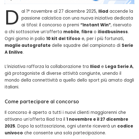
D
al 1° novembre al 27 dicembre 2025,
Iliad
accende la
passione calcistica con una nuova iniziativa dedicata
ai tifosi: il concorso a premi
“Instant Win”
, riservato
a chi sottoscrive un’offerta
mobile
,
fibra
o
iliadbusiness
.
Ogni giorno in palio
10 kit del tifoso
e, per i più fortunati,
maglie autografate
delle squadre del campionato di
Serie
A Enilive
.
L’iniziativa rafforza la collaborazione tra
Iliad
e
Lega Serie A
,
già protagoniste di diverse attività congiunte, unendo il
mondo della connettività a quello dello sport più amato dagli
italiani.
Come partecipare al concorso
Il concorso è aperto a tutti i nuovi clienti maggiorenni che
attivano un’offerta Iliad tra il
1 novembre e il 27 dicembre
2025
. Dopo la sottoscrizione, ogni utente riceverà un
codice
univoco
che consente una sola partecipazione.