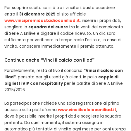
Per scoprire subito se si è tra i vincitori, basta accedere
entro il
31 dicembre 2025
al sito ufficiale
www.vincipremidastadioconiliad.it
, inserire i propri dati,
scegliere la
squadra del cuore
tra le venti del campionato
di Serie A Enilive e digitare il codice ricevuto. Un clic sarà
sufficiente per verificare in tempo reale l’esito e, in caso di
vincita, conoscere immediatamente il premio ottenuto.
Continua anche “Vinci il calcio con Iliad”
Parallelamente, resta attivo il concorso
“Vinci il calcio con
Iliad”
, pensato per gli utenti già clienti. In palio
coppie di
biglietti VIP con hospitality
per le partite di Serie A Enilive
2025/2026.
La partecipazione richiede una sola registrazione al primo
accesso sulla piattaforma
www.vinciilcalcioconiliad.it
,
dove è possibile inserire i propri dati e scegliere la squadra
preferita. Da quel momento, il sistema assegna in
automatico più tentativi di vincita ogni mese per ogni utenza