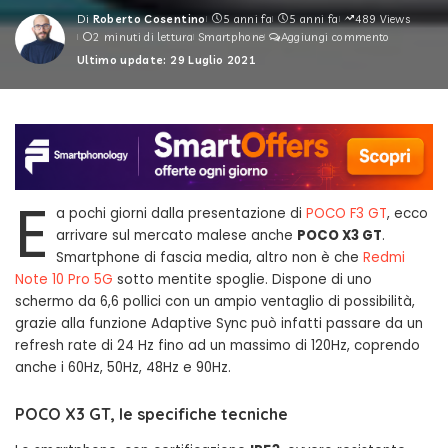
Di
Roberto Cosentino
5 anni fa
5 anni fa
489 Views
Posted
2 minuti di lettura
Smartphone
Aggiungi commento
by
Ultimo update: 29 Luglio 2021
E
a pochi giorni dalla presentazione di
POCO F3 GT
, ecco
arrivare sul mercato malese anche
POCO X3 GT
.
Smartphone di fascia media, altro non è che
Redmi
Note 10 Pro 5G
sotto mentite spoglie. Dispone di uno
schermo da 6,6 pollici con un ampio ventaglio di possibilità,
grazie alla funzione Adaptive Sync può infatti passare da un
refresh rate di 24 Hz fino ad un massimo di 120Hz, coprendo
anche i 60Hz, 50Hz, 48Hz e 90Hz.
POCO X3 GT, le specifiche tecniche