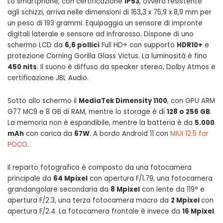
Lo smartphone, con certificazione
IP53
, ovvero resistente
agli schizzi, arriva nelle dimensioni di 163,3 x 75,9 x 8,9 mm per
un peso di 193 grammi. Equipaggia un sensore di impronte
digitali laterale e sensore ad infrarosso. Dispone di uno
schermo LCD da
6,6 pollici
Full HD+ con supporto
HDR10+
e
protezione Corning Gorilla Glass Victus. La luminosità è fino
450 nits
. Il suono è diffuso da speaker stereo, Dolby Atmos e
certificazione JBL Audio.
Sotto allo schermo il
MediaTek Dimensity 1100
, con GPU ARM
G77 MC9 e 8 GB di RAM, mentre lo storage è di
128 o 256 GB
.
La memoria non è espandibile, mentre la batteria è da
5.000
mAh
con carica da
67W
. A bordo Android 11 con
MIUI 12.5 for
POCO
.
Il reparto fotografico è composto da una fotocamera
principale da
64 Mpixel
con apertura F/1.79, una fotocamera
grandangolare secondaria da
8 Mpixel
con lente da 119° e
apertura F/2.3, una terza fotocamera macro da
2 Mpixel
con
apertura F/2.4. La fotocamera frontale è invece da
16 Mpixel
.