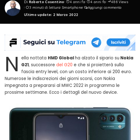
Di
Roberto Cosentino
4 anni fa
4 anni fa
486 Views
Posted
3 minuti di lettura
Smartphone
Aggiungi commento
by
Ultimo update: 2 Marzo 2022
N
ella nottata
HMD Global
ha alzato il sipario su
Nokia
G21
, successore
del G20
e che si proietterà sulla
fascia entry level, con un costo inferiore ai 200 euro.
Numerose le indiscrezioni dei giorni scorsi, con Nokia
impegnata a prepararsi al MWC 2022 in programma le
prossime settimane. Ecco i dettagli del nuovo device.