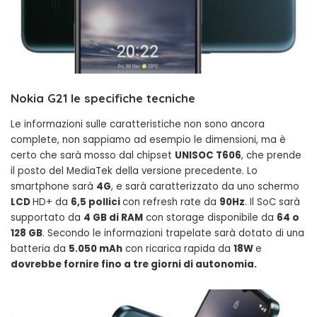
Nokia G21 le specifiche tecniche
Le informazioni sulle caratteristiche non sono ancora
complete, non sappiamo ad esempio le dimensioni, ma è
certo che sarà mosso dal chipset
UNISOC T606
, che prende
il posto del MediaTek della versione precedente. Lo
smartphone sarà
4G
, e sarà caratterizzato da uno schermo
LCD
HD+ da
6,5 pollici
con refresh rate da
90Hz
. Il SoC sarà
supportato da
4 GB di RAM
con storage disponibile da
64 o
128 GB
. Secondo le informazioni trapelate sarà dotato di una
batteria da
5.050 mAh
con ricarica rapida da
18W
e
dovrebbe fornire fino a tre giorni di autonomia.