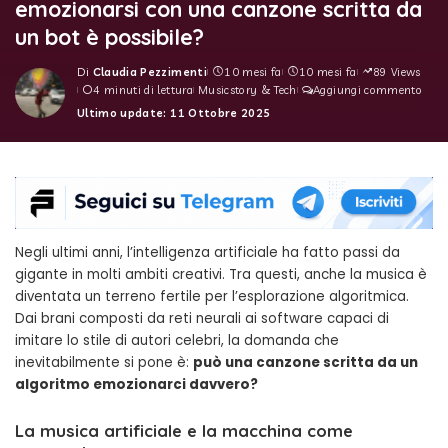
emozionarsi con una canzone scritta da
un bot è possibile?
Di
Claudia Pezzimenti
10 mesi fa
10 mesi fa
89 Views
Posted
4 minuti di lettura
Musicstory & Tech
Aggiungi commento
by
Ultimo update: 11 Ottobre 2025
Negli ultimi anni, l’intelligenza artificiale ha fatto passi da
gigante in molti ambiti creativi. Tra questi, anche la musica è
diventata un terreno fertile per l’esplorazione algoritmica.
Dai brani composti da reti neurali ai software capaci di
imitare lo stile di autori celebri, la domanda che
inevitabilmente si pone è:
può una canzone scritta da un
algoritmo emozionarci davvero?
La musica artificiale e la macchina come