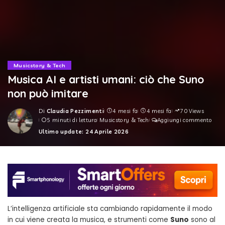
Musicstory & Tech
Musica AI e artisti umani: ciò che Suno
non può imitare
Di
Claudia Pezzimenti
4 mesi fa
4 mesi fa
70 Views
Posted
5 minuti di lettura
Musicstory & Tech
Aggiungi commento
by
Ultimo update: 24 Aprile 2026
L’intelligenza artificiale sta cambiando rapidamente il modo
in cui viene creata la musica, e strumenti come
Suno
sono al