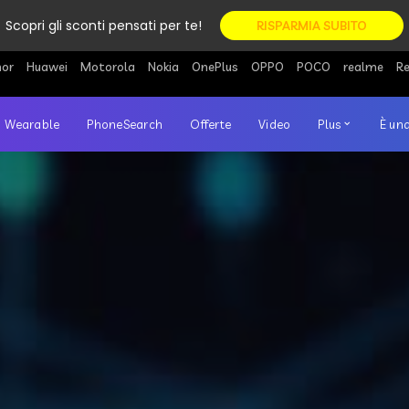
Scopri gli sconti pensati per te!
RISPARMIA SUBITO
or
Huawei
Motorola
Nokia
OnePlus
OPPO
POCO
realme
R
Wearable
PhoneSearch
Offerte
Video
Plus
È una