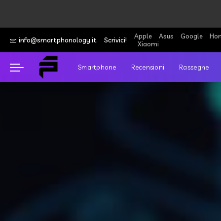
Apple
Asus
Google
Hon
info@smartphonology.it
Scrivici!
Xiaomi
Smartphone
Recensioni
Rassegne