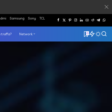
edmi
Samsung
Sony
TCL
0
 truffa?
Network