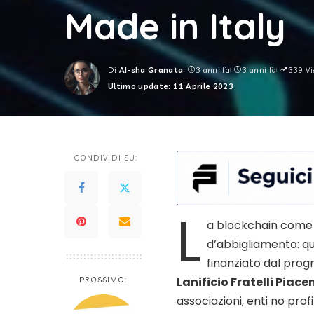
Made in Italy
Di
AI-sha Granata
3 anni fa
3 anni fa
339 Vi
Posted
Ultimo update: 11 Aprile 2023
by
CONDIVIDI SU:
L
a blockchain come s
d’abbigliamento: qu
finanziato dal pr
Lanificio Fratelli Piac
PROSSIMO:
associazioni, enti no profi