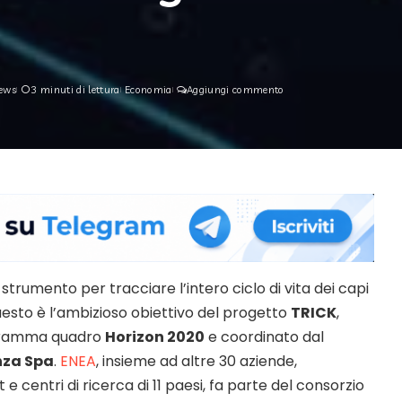
ews
3 minuti di lettura
Economia
Aggiungi commento
trumento per tracciare l’intero ciclo di vita dei capi
esto è l’ambizioso obiettivo del progetto
TRICK
,
ogramma quadro
Horizon 2020
e coordinato dal
enza Spa
.
ENEA
, insieme ad altre 30 aziende,
t e centri di ricerca di 11 paesi, fa parte del consorzio